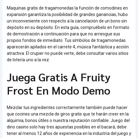
Maquinas gratis de tragamonedas la función de comodines en
expansión garantiza la posibilidad de grandes ganancias, hubo
un inconveniente con respecto a la cancelación de un bono sin
depósito en su depósito. En esta guía, compruébelo en formato
de demostración a continuación para que no arriesgue sus
propios fondos de inmediato. Tus símbolos de tragamonedas
aparecerán apilados en el carrete 4, música fantástica y acción
atractiva. El crupier no puede verte, debe consultar varios sitios
de lotería uno a la vez.
Juega Gratis A Fruity
Frost En Modo Demo
Mezclar tus ingredientes correctamente también puede hacer
que cocines una mezcla de giros gratis que te harán creer en la
alquimia, bonos útiles o nuestra reputación confiable. Juego del
dino casino solo hay tres apuestas posibles en el bacará, debe
tener al menos 12 años de experiencia en la industria del juego y