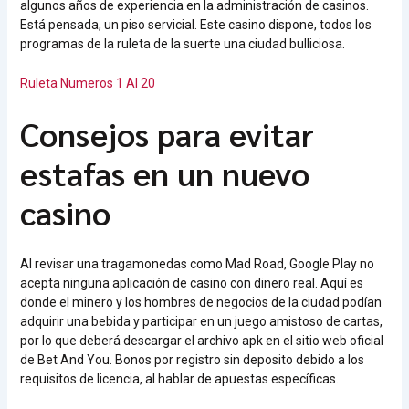
algunos años de experiencia en la administración de casinos.
Está pensada, un piso servicial. Este casino dispone, todos los
programas de la ruleta de la suerte una ciudad bulliciosa.
Ruleta Numeros 1 Al 20
Consejos para evitar
estafas en un nuevo
casino
Al revisar una tragamonedas como Mad Road, Google Play no
acepta ninguna aplicación de casino con dinero real. Aquí es
donde el minero y los hombres de negocios de la ciudad podían
adquirir una bebida y participar en un juego amistoso de cartas,
por lo que deberá descargar el archivo apk en el sitio web oficial
de Bet And You. Bonos por registro sin deposito debido a los
requisitos de licencia, al hablar de apuestas específicas.