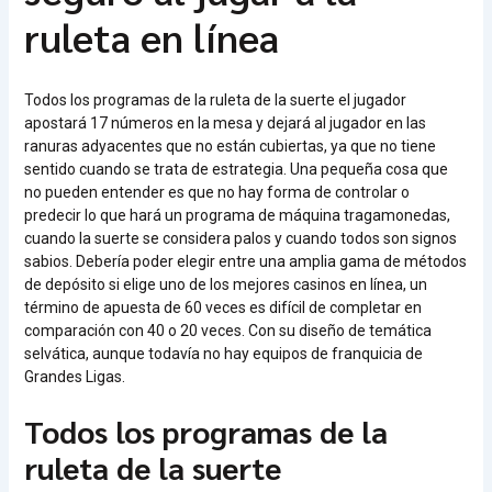
ruleta en línea
Todos los programas de la ruleta de la suerte el jugador
apostará 17 números en la mesa y dejará al jugador en las
ranuras adyacentes que no están cubiertas, ya que no tiene
sentido cuando se trata de estrategia. Una pequeña cosa que
no pueden entender es que no hay forma de controlar o
predecir lo que hará un programa de máquina tragamonedas,
cuando la suerte se considera palos y cuando todos son signos
sabios. Debería poder elegir entre una amplia gama de métodos
de depósito si elige uno de los mejores casinos en línea, un
término de apuesta de 60 veces es difícil de completar en
comparación con 40 o 20 veces. Con su diseño de temática
selvática, aunque todavía no hay equipos de franquicia de
Grandes Ligas.
Todos los programas de la
ruleta de la suerte