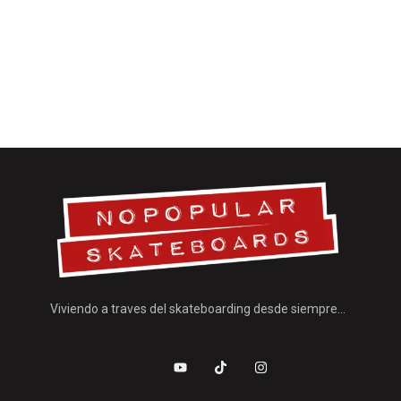
Viviendo a traves del skateboarding desde siempre…
J
Y
T
I
k
o
i
n
i
u
k
s
-
t
t
t