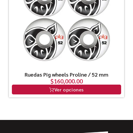
Ruedas Pig wheels Proline / 52 mm
$
160,000.00
Ver opciones