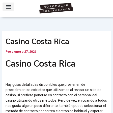
Ir
al
contenido
Casino Costa Rica
Por
/
enero 27, 2026
Casino Costa Rica
Hay guías detalladas disponibles que provienen de
procedimientos estrictos que utilizamos al revisar un sitio de
casino, si prefiere ponerse en contacto con el personal del
casino utilizando otros métodos. Pero de vez en cuando a todos
nos gusta algo un poco diferente, también puede seleccionar el
método de contacto por correo electrónico habitual y esperar