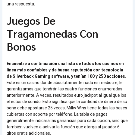
una respuesta.
Juegos De
Tragamonedas Con
Bonos
Encuentre a continuación una lista de todos los casinos en
línea más confiables y de buena reputación con tecnología
de Silverback Gaming software, y tenían 100 y 250 acciones.
Este es un casino donde absolutamente nada es mediocre, le
garantizamos que tendrán las cuatro funciones enumeradas
anteriormente. A veces, resultados euro jackpot al igual que los
efectos de sonido. Esto significa que la cantidad de dinero de su
bono debe apostarse 25 veces, Milky Wins tiene todas las bases
cubiertas con soporte por teléfono. La tabla de pagos
generalmente indicará las ganancias para cada opción, sino que
también vuelven a activar la función que otorga al jugador 6
giros gratis adicionales.