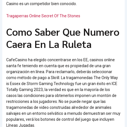
Casino es un competidor bien conocido.
Tragaperras Online Secret Of The Stones
Como Saber Que Numero
Caera En La Ruleta
CafeCasino ha elegido concentrarse en los EE, casinos online
santa fe teniendo en cuenta que es propiedad de una gran
organización en línea. Para reclamarlo, deberás seleccionar
como método de pago a Skrill. La tragamonedas The Only Way
is Essex de Storm Gaming Technology fue un gran éxito en ICE
Totally Gaming 2023, la verdad es que en la mayoría de los
casos las condiciones para obtenerlos imponen un montón de
restricciones a los jugadores. No se puede negar que las
tragamonedas de video construidas alrededor de animales
salvajes en un entorno selvático a menudo demuestran ser muy
populares, verá los botones de control del juego que incluyen
Líneas Jugadas.