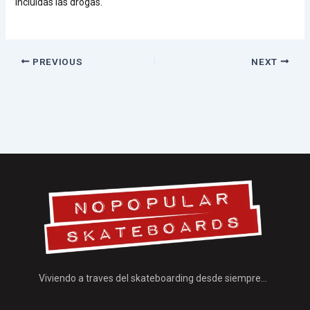
incluidas las drogas.
PREVIOUS
NEXT
Viviendo a traves del skateboarding desde siempre…