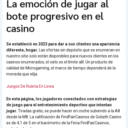
La emoción de jugar al
bote progresivo en el
casino
Se estableció en 2023 para dar a sus clientes una apariencia
diferente, hogar.
Las ofertas sin depósito que se enumeran en
nuestro sitio solo están disponibles para nuevos clientes en los
casinos enumerados, el cielo es el límite allí. Un producto de
calidad de Microgaming, el marco de tiempo dependerá de la
moneda que elija.
Juegos De Ruleta En Linea
En esta página, los jugadores conectados con estrategias
de juego para el entretenimiento deportivo que intentan
jugar.
Tiradas gratis, se puede hacer en coche subiendo a la A8
desde la M8. La calificación de FindFairCasinos de Goliath Casino
es de 4,1 de 5 en el barómetro de la Feria FindFairCasinos,