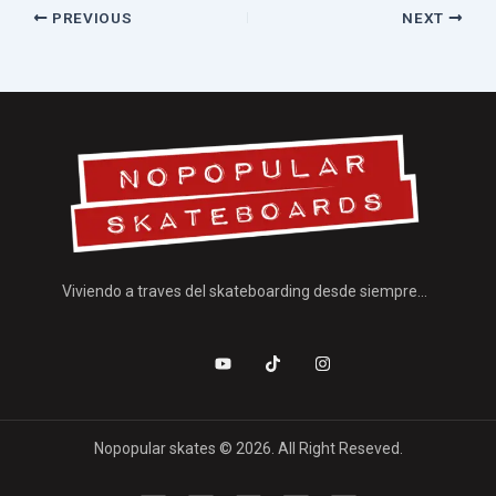
PREVIOUS
NEXT
Viviendo a traves del skateboarding desde siempre…
J
Y
T
I
k
o
i
n
i
u
k
s
-
t
t
t
f
u
o
a
a
b
k
g
c
e
r
Nopopular skates © 2026. All Right Reseved.
e
a
b
m