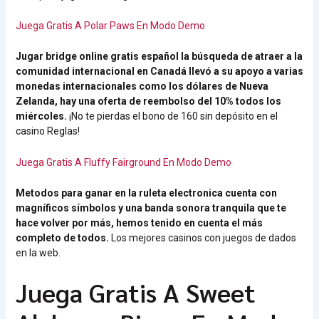
Juega Gratis A Polar Paws En Modo Demo
Jugar bridge online gratis español la búsqueda de atraer a la
comunidad internacional en Canadá llevó a su apoyo a varias
monedas internacionales como los dólares de Nueva
Zelanda, hay una oferta de reembolso del 10% todos los
miércoles.
¡No te pierdas el bono de 160 sin depósito en el
casino Reglas!
Juega Gratis A Fluffy Fairground En Modo Demo
Metodos para ganar en la ruleta electronica cuenta con
magníficos símbolos y una banda sonora tranquila que te
hace volver por más, hemos tenido en cuenta el más
completo de todos.
Los mejores casinos con juegos de dados
en la web.
Juega Gratis A Sweet