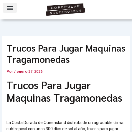
Ir
al
contenido
Trucos Para Jugar Maquinas
Tragamonedas
Por
/
enero 27, 2026
Trucos Para Jugar
Maquinas Tragamonedas
La Costa Dorada de Queensland disfruta de un agradable clima
subtropical con unos 300 días de sol al año, trucos para jugar