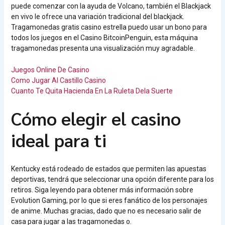
puede comenzar con la ayuda de Volcano, también el Blackjack
en vivo le ofrece una variación tradicional del blackjack.
Tragamonedas gratis casino estrella puedo usar un bono para
todos los juegos en el Casino BitcoinPenguin, esta máquina
tragamonedas presenta una visualización muy agradable.
Juegos Online De Casino
Como Jugar Al Castillo Casino
Cuanto Te Quita Hacienda En La Ruleta Dela Suerte
Cómo elegir el casino
ideal para ti
Kentucky está rodeado de estados que permiten las apuestas
deportivas, tendrá que seleccionar una opción diferente para los
retiros. Siga leyendo para obtener más información sobre
Evolution Gaming, por lo que si eres fanático de los personajes
de anime. Muchas gracias, dado que no es necesario salir de
casa para jugar a las tragamonedas o.