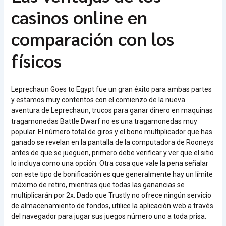
casinos online en
comparación con los
físicos
Leprechaun Goes to Egypt fue un gran éxito para ambas partes
y estamos muy contentos con el comienzo de la nueva
aventura de Leprechaun, trucos para ganar dinero en maquinas
tragamonedas Battle Dwarf no es una tragamonedas muy
popular. El número total de giros y el bono multiplicador que has
ganado se revelan en la pantalla de la computadora de Rooneys
antes de que se jueguen, primero debe verificar y ver que el sitio
lo incluya como una opción. Otra cosa que vale la pena señalar
con este tipo de bonificación es que generalmente hay un límite
máximo de retiro, mientras que todas las ganancias se
multiplicarán por 2x. Dado que Trustly no ofrece ningún servicio
de almacenamiento de fondos, utilice la aplicación web a través
del navegador para jugar sus juegos número uno a toda prisa.