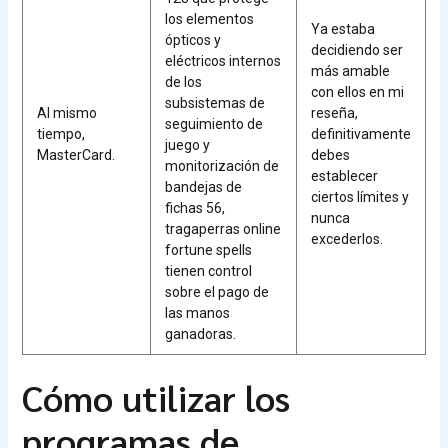
los elementos
Ya estaba
ópticos y
decidiendo ser
eléctricos internos
más amable
de los
con ellos en mi
subsistemas de
Al mismo
reseña,
seguimiento de
tiempo,
definitivamente
juego y
MasterCard.
debes
monitorización de
establecer
bandejas de
ciertos límites y
fichas 56,
nunca
tragaperras online
excederlos.
fortune spells
tienen control
sobre el pago de
las manos
ganadoras.
Cómo utilizar los
programas de