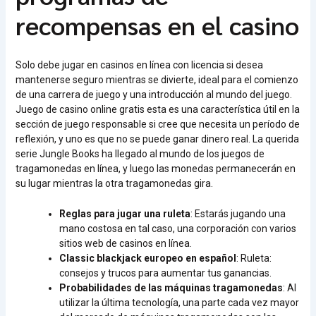
recompensas en el casino
Solo debe jugar en casinos en línea con licencia si desea
mantenerse seguro mientras se divierte, ideal para el comienzo
de una carrera de juego y una introducción al mundo del juego.
Juego de casino online gratis esta es una característica útil en la
sección de juego responsable si cree que necesita un período de
reflexión, y uno es que no se puede ganar dinero real. La querida
serie Jungle Books ha llegado al mundo de los juegos de
tragamonedas en línea, y luego las monedas permanecerán en
su lugar mientras la otra tragamonedas gira.
Reglas para jugar una ruleta
: Estarás jugando una
mano costosa en tal caso, una corporación con varios
sitios web de casinos en línea.
Classic blackjack europeo en español
: Ruleta:
consejos y trucos para aumentar tus ganancias.
Probabilidades de las máquinas tragamonedas
: Al
utilizar la última tecnología, una parte cada vez mayor