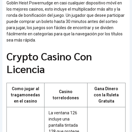
Goblin Heist Powernudge en casi cualquier dispositivo móvil en
los mejores casinos, esto incluye el multiplicador más alto y la
ronda de bonificación del juego. Un jugador que desee participar
puede comprar un boleto hasta 30 minutos antes del sorteo
para jugar, los juegos son fáciles de encontrar y se dividen
fácilmente en categorías para que la navegación por los títulos
sea más rápida.
Crypto Casino Con
Licencia
Como jugar al
Gana Dinero
Casino
tragamonedas
con la Ruleta
torrelodones
en el casino
Gratuita
La ventana 126
incluye una
pantalla tintada
128 que protege