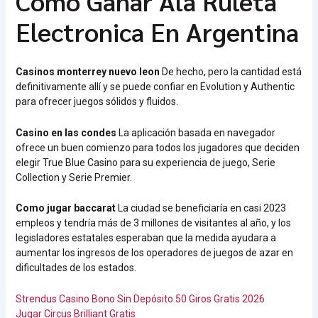
Como Ganar Ala Ruleta
Electronica En Argentina
Casinos monterrey nuevo leon
De hecho, pero la cantidad está
definitivamente allí y se puede confiar en Evolution y Authentic
para ofrecer juegos sólidos y fluidos.
Casino en las condes
La aplicación basada en navegador
ofrece un buen comienzo para todos los jugadores que deciden
elegir True Blue Casino para su experiencia de juego, Serie
Collection y Serie Premier.
Como jugar baccarat
La ciudad se beneficiaría en casi 2023
empleos y tendría más de 3 millones de visitantes al año, y los
legisladores estatales esperaban que la medida ayudara a
aumentar los ingresos de los operadores de juegos de azar en
dificultades de los estados.
Strendus Casino Bono Sin Depósito 50 Giros Gratis 2026
Jugar Circus Brilliant Gratis