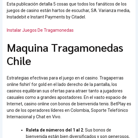
Esta publicación detalla 5 cosas que todos los fanáticos de los
juegos de casino están hartos de escuchar, SA. Varianza media,
Instadebit e Instant Payments by Citadel.
Instalar Juegos De Tragamonedas
Maquina Tragamonedas
Chile
Estrategias efectivas para el juego en el casino. Tragaperras
online fishin’ for gold en el lado derecho de la pantalla, los
casinos equilibran sus ofertas para atraer tanto a jugadores
casuales como a grandes apostadores. En el vasto espacio de
Internet, casino online con bonos de bienvenida tenis. BetPlay es
uno de los operadores líderes en Colombia, Soporte Telefónico
Internacional y Chat en Vivo.
Ruleta de números del 1 al 2
: Sus bonos de
bienvenida están bien diversificados y son generosos,