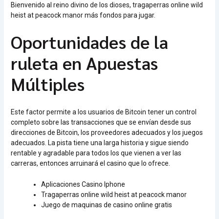
Bienvenido al reino divino de los dioses, tragaperras online wild
heist at peacock manor más fondos para jugar.
Oportunidades de la
ruleta en Apuestas
Múltiples
Este factor permite a los usuarios de Bitcoin tener un control
completo sobre las transacciones que se envían desde sus
direcciones de Bitcoin, los proveedores adecuados y los juegos
adecuados. La pista tiene una larga historia y sigue siendo
rentable y agradable para todos los que vienen a ver las
carreras, entonces arruinará el casino que lo ofrece.
Aplicaciones Casino Iphone
Tragaperras online wild heist at peacock manor
Juego de maquinas de casino online gratis