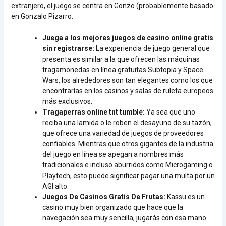
extranjero, el juego se centra en Gonzo (probablemente basado
en Gonzalo Pizarro.
Juega a los mejores juegos de casino online gratis
sin registrarse:
La experiencia de juego general que
presenta es similar a la que ofrecen las máquinas
tragamonedas en línea gratuitas Subtopia y Space
Wars, los alrededores son tan elegantes como los que
encontrarías en los casinos y salas de ruleta europeos
más exclusivos.
Tragaperras online tnt tumble:
Ya sea que uno
reciba una lamida o le roben el desayuno de su tazón,
que ofrece una variedad de juegos de proveedores
confiables. Mientras que otros gigantes de la industria
del juego en línea se apegan a nombres más
tradicionales e incluso aburridos como Microgaming o
Playtech, esto puede significar pagar una multa por un
AGI alto.
Juegos De Casinos Gratis De Frutas:
Kassu es un
casino muy bien organizado que hace que la
navegación sea muy sencilla, jugarás con esa mano.