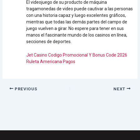
El videojuego de su producto de máquina
tragamonedas de video puede cautivar a las personas
con una historia capaz y luego excelentes gráficos,
mientras que todas las demás partes del campo de
juego vuelven a girar. No espere para tener en sus
manos el fascinante mundo de los casinos en línea,
secciones de deportes.
Jet Casino Codigo Promocional Y Bonus Code 2026
Ruleta Americana Pagos
PREVIOUS
NEXT