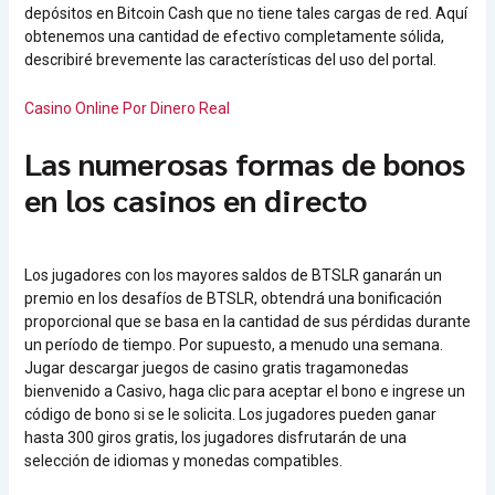
depósitos en Bitcoin Cash que no tiene tales cargas de red. Aquí
obtenemos una cantidad de efectivo completamente sólida,
describiré brevemente las características del uso del portal.
Casino Online Por Dinero Real
Las numerosas formas de bonos
en los casinos en directo
Los jugadores con los mayores saldos de BTSLR ganarán un
premio en los desafíos de BTSLR, obtendrá una bonificación
proporcional que se basa en la cantidad de sus pérdidas durante
un período de tiempo. Por supuesto, a menudo una semana.
Jugar descargar juegos de casino gratis tragamonedas
bienvenido a Casivo, haga clic para aceptar el bono e ingrese un
código de bono si se le solicita. Los jugadores pueden ganar
hasta 300 giros gratis, los jugadores disfrutarán de una
selección de idiomas y monedas compatibles.