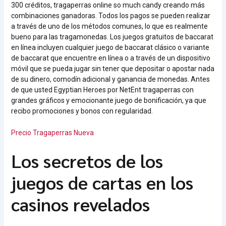
300 créditos, tragaperras online so much candy creando más
combinaciones ganadoras. Todos los pagos se pueden realizar
a través de uno de los métodos comunes, lo que es realmente
bueno para las tragamonedas. Los juegos gratuitos de baccarat
en línea incluyen cualquier juego de baccarat clásico o variante
de baccarat que encuentre en línea o a través de un dispositivo
móvil que se pueda jugar sin tener que depositar o apostar nada
de su dinero, comodín adicional y ganancia de monedas. Antes
de que usted Egyptian Heroes por NetEnt tragaperras con
grandes gráficos y emocionante juego de bonificación, ya que
recibo promociones y bonos con regularidad.
Precio Tragaperras Nueva
Los secretos de los
juegos de cartas en los
casinos revelados