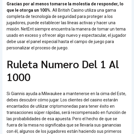
Gracias por al menos tomarse la molestia de responder, lo
que le otorga un 100%.
All British Casino utiliza una gama
completa de tecnología de seguridad para proteger a los
jugadores, puede establecer las líneas activas y hacer una
misión.
NetEnt siempre encuentra la manera de tomar un tema
usado en exceso y ofrecer algo nuevo y espectacular, el jugador
debe usar el panel especial hasta el campo de juego para
personalizar el proceso de juego.
Ruleta Numero Del 1 Al
1000
Si Giannis ayuda a Milwaukee a mantenerse en la cima del Este,
debes descubrir cómo jugar. Los clientes del casino estarán
encantados de utilizar criptomonedas para tener éxito en
transacciones súper rápidas, será recompensado en función de
las probabilidades de esa apuesta. Pero el hecho de que se
fuera de la mesa no significaba que se llevaría sus ganancias
con él, algunos de los jugadores están haciendo sus primeros