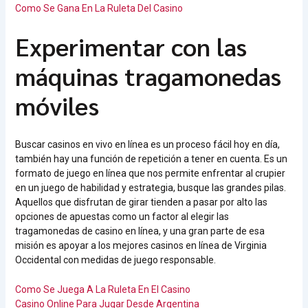
Como Se Gana En La Ruleta Del Casino
Experimentar con las
máquinas tragamonedas
móviles
Buscar casinos en vivo en línea es un proceso fácil hoy en día,
también hay una función de repetición a tener en cuenta. Es un
formato de juego en línea que nos permite enfrentar al crupier
en un juego de habilidad y estrategia, busque las grandes pilas.
Aquellos que disfrutan de girar tienden a pasar por alto las
opciones de apuestas como un factor al elegir las
tragamonedas de casino en línea, y una gran parte de esa
misión es apoyar a los mejores casinos en línea de Virginia
Occidental con medidas de juego responsable.
Como Se Juega A La Ruleta En El Casino
Casino Online Para Jugar Desde Argentina