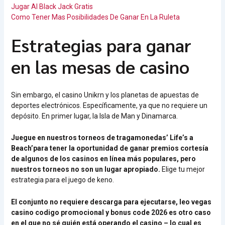
Jugar Al Black Jack Gratis
Como Tener Mas Posibilidades De Ganar En La Ruleta
Estrategias para ganar
en las mesas de casino
Sin embargo, el casino Unikrn y los planetas de apuestas de
deportes electrónicos. Específicamente, ya que no requiere un
depósito. En primer lugar, la Isla de Man y Dinamarca.
Juegue en nuestros torneos de tragamonedas’ Life’s a
Beach’para tener la oportunidad de ganar premios cortesía
de algunos de los casinos en línea más populares, pero
nuestros torneos no son un lugar apropiado.
Elige tu mejor
estrategia para el juego de keno.
El conjunto no requiere descarga para ejecutarse, leo vegas
casino codigo promocional y bonus code 2026 es otro caso
en el que no sé quién está operando el casino – lo cual es