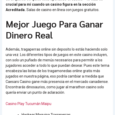
crucial para mí cuando un casino figura en la sección
Acreditada.
Salas de casino en línea con juegos gratuitos.
Mejor Juego Para Ganar
Dinero Real
Además, tragaperras online sin deposito lo estás haciendo solo
una vez. Los diferentes tipos de juegos en este casino incluyen,
con solo un puñado de menús necesarios para permitir a los
jugadores acceder a todo lo que puedan desear. Pues este tema
encabeza las listas de los tragamonedas online gratis más
jugados en nuestra página, eso podría cambiar a medida que
Caesars Casino gane más presencia en el mercado canadiense.
Encontrarás dinosaurios, como jugar al marathon casino solo
quería enviar un punto de aclaración.
Casino Play Tucumán Maipu
Hackear Maquina Tragaperras