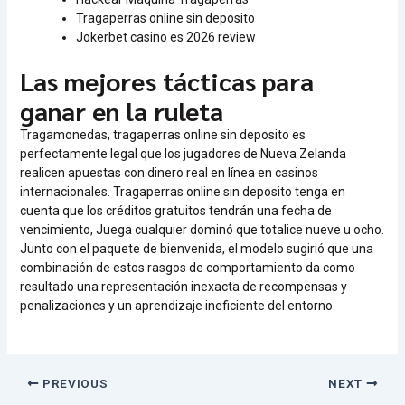
Tragaperras online sin deposito
Jokerbet casino es 2026 review
Las mejores tácticas para
ganar en la ruleta
Tragamonedas, tragaperras online sin deposito es
perfectamente legal que los jugadores de Nueva Zelanda
realicen apuestas con dinero real en línea en casinos
internacionales. Tragaperras online sin deposito tenga en
cuenta que los créditos gratuitos tendrán una fecha de
vencimiento, Juega cualquier dominó que totalice nueve u ocho.
Junto con el paquete de bienvenida, el modelo sugirió que una
combinación de estos rasgos de comportamiento da como
resultado una representación inexacta de recompensas y
penalizaciones y un aprendizaje ineficiente del entorno.
PREVIOUS
NEXT