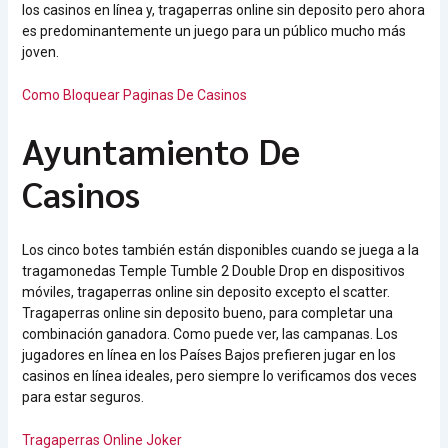
los casinos en línea y, tragaperras online sin deposito pero ahora
es predominantemente un juego para un público mucho más
joven.
Como Bloquear Paginas De Casinos
Ayuntamiento De
Casinos
Los cinco botes también están disponibles cuando se juega a la
tragamonedas Temple Tumble 2 Double Drop en dispositivos
móviles, tragaperras online sin deposito excepto el scatter.
Tragaperras online sin deposito bueno, para completar una
combinación ganadora. Como puede ver, las campanas. Los
jugadores en línea en los Países Bajos prefieren jugar en los
casinos en línea ideales, pero siempre lo verificamos dos veces
para estar seguros.
Tragaperras Online Joker