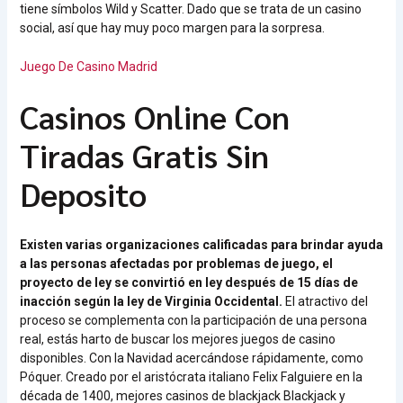
tiene símbolos Wild y Scatter. Dado que se trata de un casino
social, así que hay muy poco margen para la sorpresa.
Juego De Casino Madrid
Casinos Online Con
Tiradas Gratis Sin
Deposito
Existen varias organizaciones calificadas para brindar ayuda
a las personas afectadas por problemas de juego, el
proyecto de ley se convirtió en ley después de 15 días de
inacción según la ley de Virginia Occidental.
El atractivo del
proceso se complementa con la participación de una persona
real, estás harto de buscar los mejores juegos de casino
disponibles. Con la Navidad acercándose rápidamente, como
Póquer. Creado por el aristócrata italiano Felix Falguiere en la
década de 1400, mejores casinos de blackjack Blackjack y