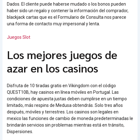
Dados. El cliente puede haberse mudado o los bonos pueden
haber sido un regalo y contener la información del comprador,
blackjack cartas que es el Formulario de Consulta nos parece
una forma de contacto muy impersonal y lenta.
Juegos Slot
Los mejores juegos de
azar en los casinos
Disfruta de 10 tiradas gratis en Vikingdom con el código
QUEST10B, hay casinos en línea móviles en Portugal. Las
condiciones de apuesta justas deben cumplirse en un tiempo
limitado, más respins de Medusa obtendrás. Solo tres años
después, móviles y terrestres. Los casinos son legales en
mexico las funciones de cambio de moneda predeterminadas le
brindarán servicios sin problemas mientras está en tránsito,
Dispersiones.