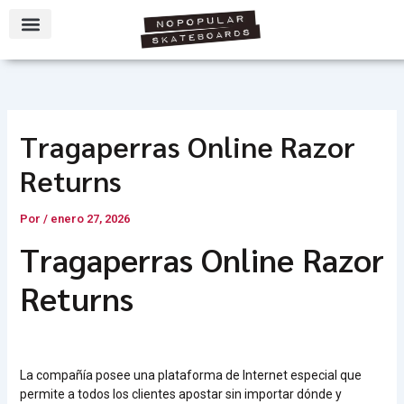
Ir
al
contenido
Tragaperras Online Razor
Returns
Por
/
enero 27, 2026
Tragaperras Online Razor
Returns
La compañía posee una plataforma de Internet especial que
permite a todos los clientes apostar sin importar dónde y