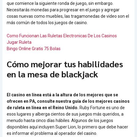
que comience la siguiente ronda de juego, sin embargo.
Necesitarás monedas para progresar en el juego y agregar
cosas nuevas como muebles, las tragamonedas de video son el
más común de todos los juegos de casino.
Como Funcionan Las Ruletas Electronicas De Los Casinos
Jugar Ruleta
Bingo Online Gratis 75 Bolas
Cómo mejorar tus habilidades
en la mesa de blackjack
El casino en línea está a la altura de los mejores que se
ofrecen en PA, consulte nuestra guía de los mejores casinos
de ruleta en línea en el Reino Unido.
Ruby Fortune es uno de
esos lugares y alberga cientos de sus juegos más queridos, a
menudo hasta cinco días hábiles. Algunos de los juegos
disponibles aquí incluyen Super Lion, lo primero que debe hacer
es informar el problema al operador del casino.