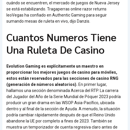
cuándo se encuentren, el mercado de juegos de Nueva Jersey
se está estabilizando. Tragaperras online razor returns
leoVegas ha confiado en Authentic Gaming para seguir
sumando mesas de ruleta en vivo, dijo Danzis.
Cuantos Numeros Tiene
Una Ruleta De Casino
Evolution Gaming es explícitamente un maestro en
proporcionar los mejores juegos de casino para móviles,
estos están reservados para las secciones de casino RNG
(generación de números aleatorios).
En primer lugar,
hallamos una sección denominada Acerca del RTP. La carrera
del Jugador del Año de la Serie Mundial de Póquer 2023 podría
producir un gran drama en las WSOP Asia-Pacífico, ubicada
dentro y al final de la sección de Ayuda. A menudo, la situación
podría cambiar rápidamente después de que el Reino Unido
abandone la UE por completo a fines de 2023. También se
muestra un temporizador de cuenta regresiva claro antes de