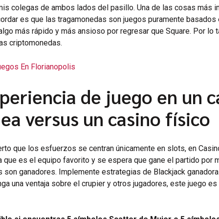
 mis colegas de ambos lados del pasillo. Una de las cosas más 
ordar es que las tragamonedas son juegos puramente basados e
lgo más rápido y más ansioso por regresar que Square. Por lo 
tras criptomonedas.
egos En Florianopolis
periencia de juego en un c
nea versus un casino físico
ierto que los esfuerzos se centran únicamente en slots, en Casi
a que es el equipo favorito y se espera que gane el partido por 
s son ganadores. Implemente estrategias de Blackjack ganadora
ga una ventaja sobre el crupier y otros jugadores, este juego es