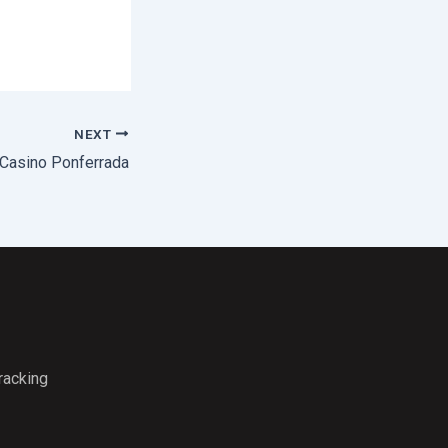
NEXT
Casino Ponferrada
racking