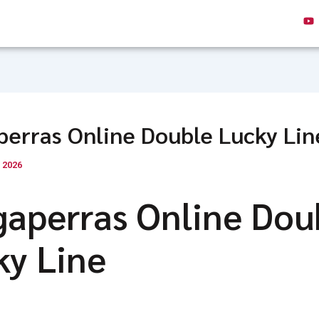
J
Y
k
o
i
u
-
t
f
u
a
b
c
e
e
b
o
o
perras Online Double Lucky Lin
k
-
l
i
 2026
g
h
t
gaperras Online Dou
ky Line