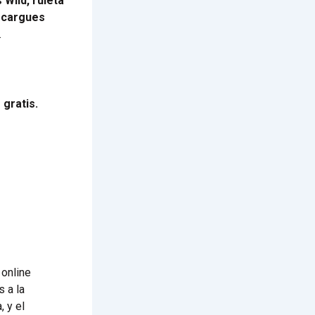
Wild, ruleta
scargues
.
 gratis.
 online
 a la
, y el