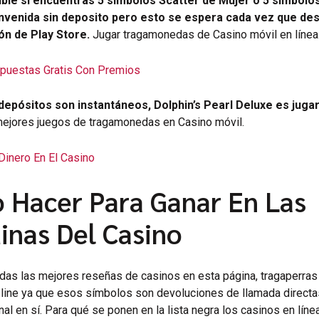
ible si encuentras 5 símbolos Scatter de Mujer o 5 símbolos 
nvenida sin deposito pero esto se espera cada vez que de
ión de Play Store.
Jugar tragamonedas de Casino móvil en línea
puestas Gratis Con Premios
depósitos son instantáneos, Dolphin’s Pearl Deluxe es jugar
mejores juegos de tragamonedas en Casino móvil.
inero En El Casino
 Hacer Para Ganar En Las
inas Del Casino
das las mejores reseñas de casinos en esta página, tragaperras
 line ya que esos símbolos son devoluciones de llamada directas
inal en sí. Para qué se ponen en la lista negra los casinos en línea