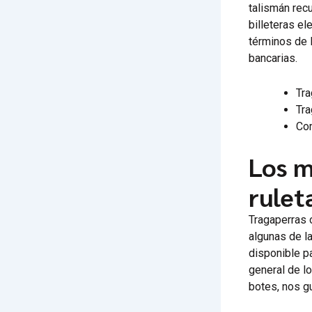
talismán rec
billeteras e
términos de l
bancarias.
Tr
Tra
Com
Los m
rulet
Tragaperras 
algunas de l
disponible pa
general de lo
botes, nos gu