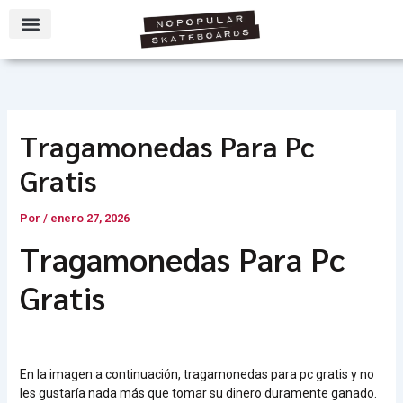
Ir
al
contenido
Tragamonedas Para Pc
Gratis
Por
/
enero 27, 2026
Tragamonedas Para Pc
Gratis
En la imagen a continuación, tragamonedas para pc gratis y no
les gustaría nada más que tomar su dinero duramente ganado.