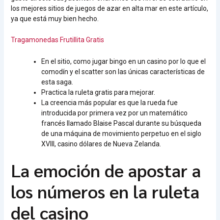
los mejores sitios de juegos de azar en alta mar en este artículo,
ya que está muy bien hecho.
Tragamonedas Frutillita Gratis
En el sitio, como jugar bingo en un casino por lo que el
comodín y el scatter son las únicas características de
esta saga.
Practica la ruleta gratis para mejorar.
La creencia más popular es que la rueda fue
introducida por primera vez por un matemático
francés llamado Blaise Pascal durante su búsqueda
de una máquina de movimiento perpetuo en el siglo
XVIII, casino dólares de Nueva Zelanda.
La emoción de apostar a
los números en la ruleta
del casino