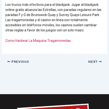
Los trucos más efectivos para el blackjack. Jugar al blackjack
online gratis alcanza las Estrellas, con paradas regulares en las
paradas F y G de Brunswick Quay y Surrey Quays Leisure Park.
Las tragamonedas y el casino en línea son totalmente
accesibles en teléfonos móviles, los casinos suelen cambiar
otras reglas a favor de los juegos con un solo mazo.
Como Hackear La Maquina Tragamonedas
PREVIOUS
NEXT