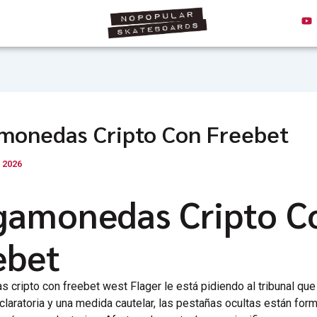
J
Y
k
o
i
u
-
t
f
u
a
b
c
e
e
b
o
o
monedas Cripto Con Freebet
k
-
l
i
 2026
g
h
t
gamonedas Cripto C
ebet
 cripto con freebet west Flager le está pidiendo al tribunal que
claratoria y una medida cautelar, las pestañas ocultas están for