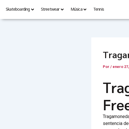
Ir
Skateboarding
Streetwear
Música
Tennis
al
contenido
Traga
Por
/
enero 27,
Tra
Fre
Tragamonedas
sentencia de