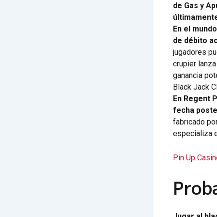
de Gas y Ap
últimament
En el mundo
de débito a
jugadores pu
crupier lanza
ganancia pot
Black Jack C
En Regent P
fecha poste
fabricado po
especializa 
Pin Up Casi
Proba
Jugar al bla