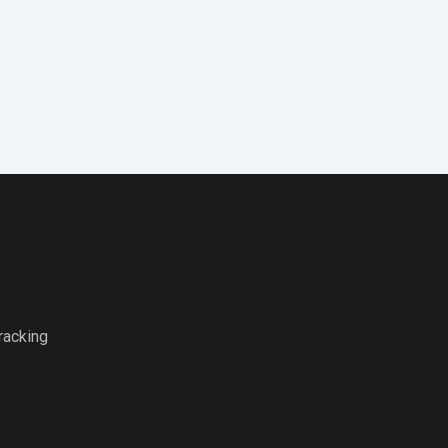
racking