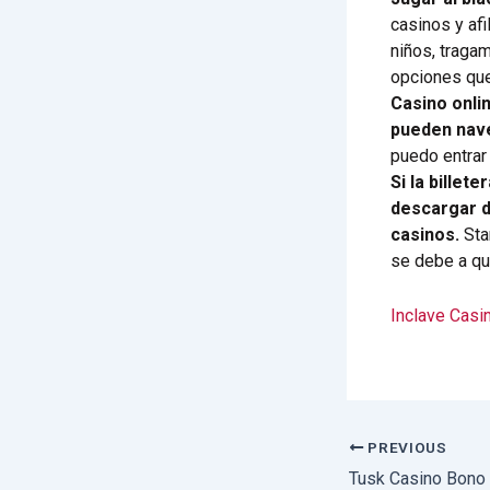
casinos y af
niños, traga
opciones que
Casino onlin
pueden nave
puedo entrar 
Si la billet
descargar d
casinos.
Sta
se debe a qu
Inclave Cas
PREVIOUS