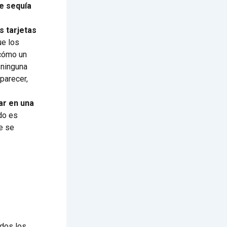
e sequía
s tarjetas
ue los
 cómo un
 ninguna
parecer,
ar en una
do es
e se
odos los