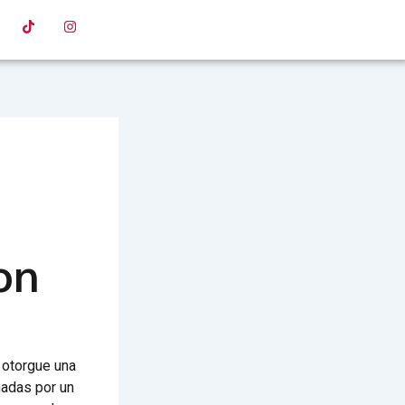
T
I
i
n
k
s
t
t
o
a
k
g
r
a
m
on
 otorgue una
madas por un