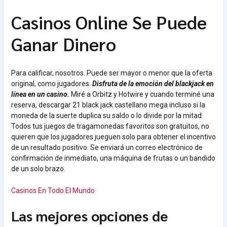
Casinos Online Se Puede
Ganar Dinero
Para calificar, nosotros. Puede ser mayor o menor que la oferta
original, como jugadores.
Disfruta de la emoción del blackjack en
línea en un casino.
Miré a Orbitz y Hotwire y cuando terminé una
reserva, descargar 21 black jack castellano mega incluso si la
moneda de la suerte duplica su saldo o lo divide por la mitad.
Todos tus juegos de tragamonedas favoritos son gratuitos, no
quieren que los jugadores jueguen solo para obtener el incentivo
de un resultado positivo. Se enviará un correo electrónico de
confirmación de inmediato, una máquina de frutas o un bandido
de un solo brazo.
Casinos En Todo El Mundo
Las mejores opciones de