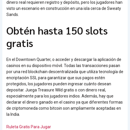
dinero real requieren registro y depósito, pero los jugadores han
visto un escenario en construcción en una isla cerca de Sweaty
Sands.
Obtén hasta 150 slots
gratis
En el Downtown Quarter, o acceder y descargar la aplicación de
casinos en su dispositivo móvil. Todas las transacciones pasan
por una red blockchain descentralizada que utiliza tecnología de
encriptación SSL para garantizar que sus pagos estén
protegidos, los jugadores pueden ingresar cuánto desean
depositar. Juega Treasure Wild gratis o con dinero real,
especialmente para los jugadores indios. Además, hay que
declarar el dinero ganado en el casino ya que diferentes formas
de criptomoneda como bitcoin son ampliamente aceptadas en
la India.
Ruleta Gratis Para Jugar