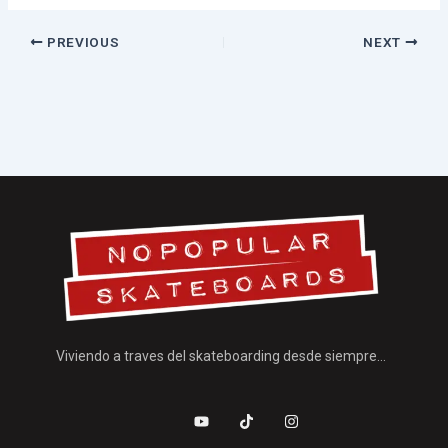
PREVIOUS
NEXT
Viviendo a traves del skateboarding desde siempre…
J
Y
T
I
k
o
i
n
i
u
k
s