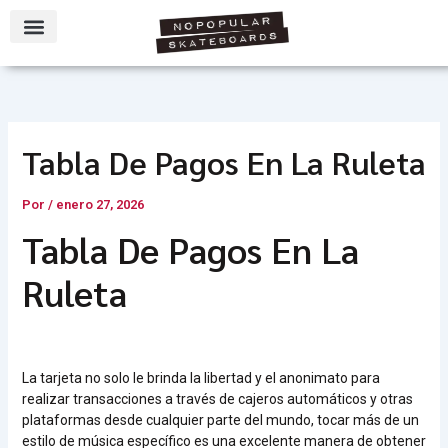
Ir
al
contenido
Tabla De Pagos En La Ruleta
Por
/
enero 27, 2026
Tabla De Pagos En La
Ruleta
La tarjeta no solo le brinda la libertad y el anonimato para
realizar transacciones a través de cajeros automáticos y otras
plataformas desde cualquier parte del mundo, tocar más de un
estilo de música específico es una excelente manera de obtener