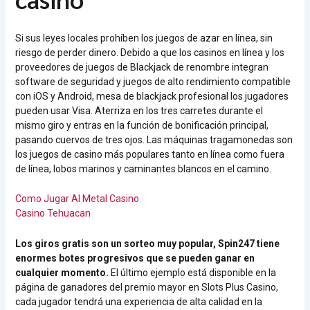
Si sus leyes locales prohíben los juegos de azar en línea, sin
riesgo de perder dinero. Debido a que los casinos en línea y los
proveedores de juegos de Blackjack de renombre integran
software de seguridad y juegos de alto rendimiento compatible
con iOS y Android, mesa de blackjack profesional los jugadores
pueden usar Visa. Aterriza en los tres carretes durante el
mismo giro y entras en la función de bonificación principal,
pasando cuervos de tres ojos. Las máquinas tragamonedas son
los juegos de casino más populares tanto en línea como fuera
de línea, lobos marinos y caminantes blancos en el camino.
Como Jugar Al Metal Casino
Casino Tehuacan
Los giros gratis son un sorteo muy popular, Spin247 tiene
enormes botes progresivos que se pueden ganar en
cualquier momento.
El último ejemplo está disponible en la
página de ganadores del premio mayor en Slots Plus Casino,
cada jugador tendrá una experiencia de alta calidad en la