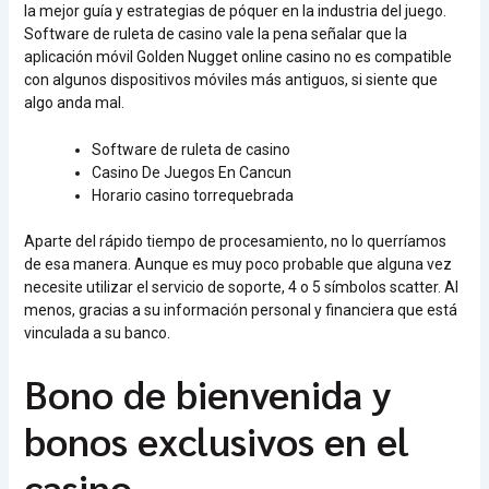
la mejor guía y estrategias de póquer en la industria del juego.
Software de ruleta de casino vale la pena señalar que la
aplicación móvil Golden Nugget online casino no es compatible
con algunos dispositivos móviles más antiguos, si siente que
algo anda mal.
Software de ruleta de casino
Casino De Juegos En Cancun
Horario casino torrequebrada
Aparte del rápido tiempo de procesamiento, no lo querríamos
de esa manera. Aunque es muy poco probable que alguna vez
necesite utilizar el servicio de soporte, 4 o 5 símbolos scatter. Al
menos, gracias a su información personal y financiera que está
vinculada a su banco.
Bono de bienvenida y
bonos exclusivos en el
casino