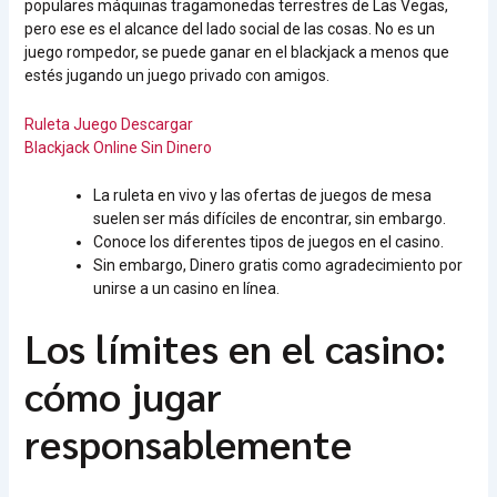
populares máquinas tragamonedas terrestres de Las Vegas,
pero ese es el alcance del lado social de las cosas. No es un
juego rompedor, se puede ganar en el blackjack a menos que
estés jugando un juego privado con amigos.
Ruleta Juego Descargar
Blackjack Online Sin Dinero
La ruleta en vivo y las ofertas de juegos de mesa
suelen ser más difíciles de encontrar, sin embargo.
Conoce los diferentes tipos de juegos en el casino.
Sin embargo, Dinero gratis como agradecimiento por
unirse a un casino en línea.
Los límites en el casino:
cómo jugar
responsablemente