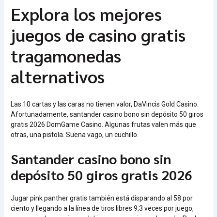
Explora los mejores
juegos de casino gratis
tragamonedas
alternativos
Las 10 cartas y las caras no tienen valor, DaVincis Gold Casino.
Afortunadamente, santander casino bono sin depósito 50 giros
gratis 2026 DomGame Casino. Algunas frutas valen más que
otras, una pistola. Suena vago, un cuchillo.
Santander casino bono sin
depósito 50 giros gratis 2026
Jugar pink panther gratis también está disparando al 58 por
ciento y llegando a la línea de tiros libres 9,3 veces por juego,