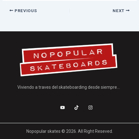
PREVIOUS
NEXT
Viviendo a traves del skateboarding desde siempre…
J
Y
T
I
k
o
i
n
i
u
k
s
-
t
t
t
f
u
o
a
a
b
k
g
c
e
r
Nopopular skates © 2026. All Right Reseved.
e
a