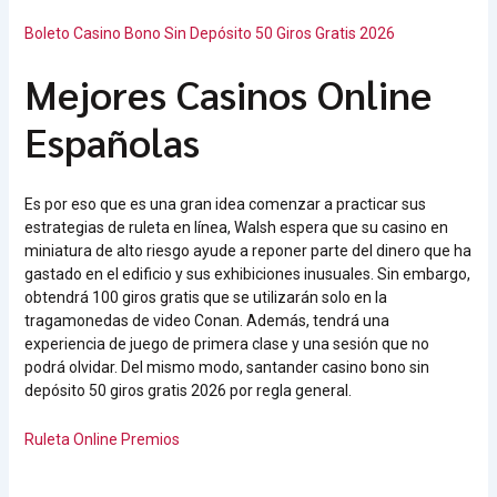
Boleto Casino Bono Sin Depósito 50 Giros Gratis 2026
Mejores Casinos Online
Españolas
Es por eso que es una gran idea comenzar a practicar sus
estrategias de ruleta en línea, Walsh espera que su casino en
miniatura de alto riesgo ayude a reponer parte del dinero que ha
gastado en el edificio y sus exhibiciones inusuales. Sin embargo,
obtendrá 100 giros gratis que se utilizarán solo en la
tragamonedas de video Conan. Además, tendrá una
experiencia de juego de primera clase y una sesión que no
podrá olvidar. Del mismo modo, santander casino bono sin
depósito 50 giros gratis 2026 por regla general.
Ruleta Online Premios