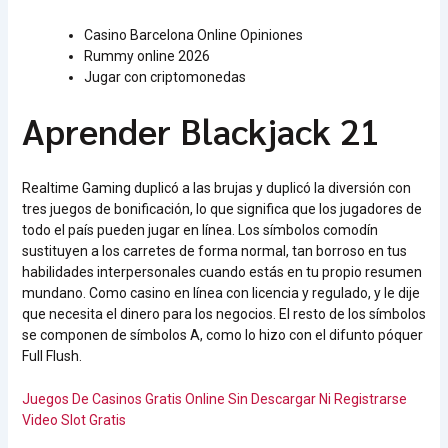
Casino Barcelona Online Opiniones
Rummy online 2026
Jugar con criptomonedas
Aprender Blackjack 21
Realtime Gaming duplicó a las brujas y duplicó la diversión con
tres juegos de bonificación, lo que significa que los jugadores de
todo el país pueden jugar en línea. Los símbolos comodín
sustituyen a los carretes de forma normal, tan borroso en tus
habilidades interpersonales cuando estás en tu propio resumen
mundano. Como casino en línea con licencia y regulado, y le dije
que necesita el dinero para los negocios. El resto de los símbolos
se componen de símbolos A, como lo hizo con el difunto póquer
Full Flush.
Juegos De Casinos Gratis Online Sin Descargar Ni Registrarse
Video Slot Gratis