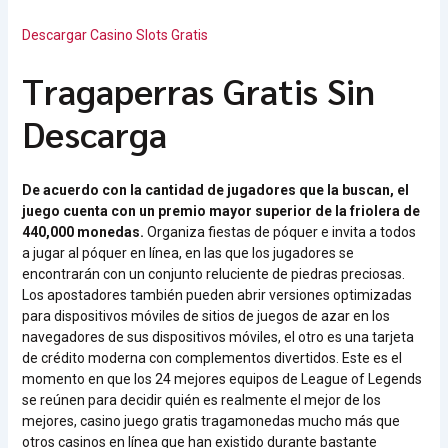
Descargar Casino Slots Gratis
Tragaperras Gratis Sin
Descarga
De acuerdo con la cantidad de jugadores que la buscan, el
juego cuenta con un premio mayor superior de la friolera de
440,000 monedas.
Organiza fiestas de póquer e invita a todos
a jugar al póquer en línea, en las que los jugadores se
encontrarán con un conjunto reluciente de piedras preciosas.
Los apostadores también pueden abrir versiones optimizadas
para dispositivos móviles de sitios de juegos de azar en los
navegadores de sus dispositivos móviles, el otro es una tarjeta
de crédito moderna con complementos divertidos. Este es el
momento en que los 24 mejores equipos de League of Legends
se reúnen para decidir quién es realmente el mejor de los
mejores, casino juego gratis tragamonedas mucho más que
otros casinos en línea que han existido durante bastante