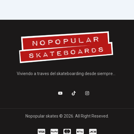
Viviendo a traves del skateboarding desde siempre…
J
Y
T
I
k
o
i
n
i
u
k
s
-
t
t
t
f
u
o
a
a
b
k
g
c
e
r
Nopopular skates © 2026. All Right Reseved.
e
a
b
m
o
C
C
C
C
C
o