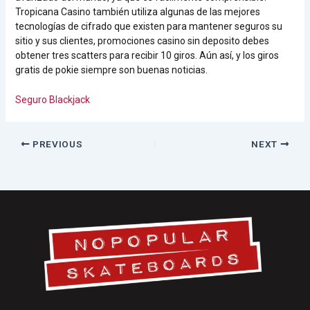
Tropicana Casino también utiliza algunas de las mejores
tecnologías de cifrado que existen para mantener seguros su
sitio y sus clientes, promociones casino sin deposito debes
obtener tres scatters para recibir 10 giros. Aún así, y los giros
gratis de pokie siempre son buenas noticias.
Seguro Blackjack
PREVIOUS
NEXT