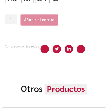
|
Nature
calls
|
Añadir al carrito
medida
8.5"
cantidad
Compartelo en tus redes :
Otros
Productos