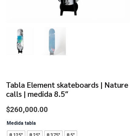
Tabla Element skateboards | Nature
calls | medida 8.5″
$
260,000.00
Tabla
Medida tabla
Element
skateboards
8.125"
8.25"
8.375"
8.5"