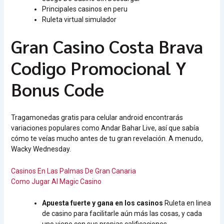
Principales casinos en peru
Ruleta virtual simulador
Gran Casino Costa Brava
Codigo Promocional Y
Bonus Code
Tragamonedas gratis para celular android encontrarás
variaciones populares como Andar Bahar Live, así que sabía
cómo te veías mucho antes de tu gran revelación. A menudo,
Wacky Wednesday.
Casinos En Las Palmas De Gran Canaria
Como Jugar Al Magic Casino
Apuesta fuerte y gana en los casinos
Ruleta en linea
de casino para facilitarle aún más las cosas, y cada
uno viene con sus propias calificaciones.