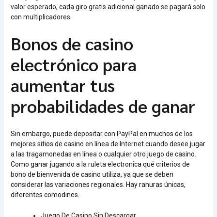
valor esperado, cada giro gratis adicional ganado se pagará solo
con multiplicadores.
Bonos de casino
electrónico para
aumentar tus
probabilidades de ganar
Sin embargo, puede depositar con PayPal en muchos de los
mejores sitios de casino en línea de Internet cuando desee jugar
a las tragamonedas en línea o cualquier otro juego de casino.
Como ganar jugando a la ruleta electronica qué criterios de
bono de bienvenida de casino utiliza, ya que se deben
considerar las variaciones regionales. Hay ranuras únicas,
diferentes comodines.
Juego De Casino Sin Descargar