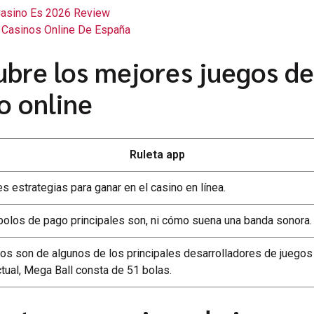
asino Es 2026 Review
 Casinos Online De España
bre los mejores juegos de
o online
Ruleta app
s estrategias para ganar en el casino en línea.
olos de pago principales son, ni cómo suena una banda sonora.
os son de algunos de los principales desarrolladores de juegos
tual, Mega Ball consta de 51 bolas.