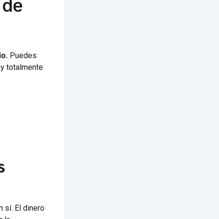
 de
io.
Puedes
 y totalmente
s
sí. El dinero