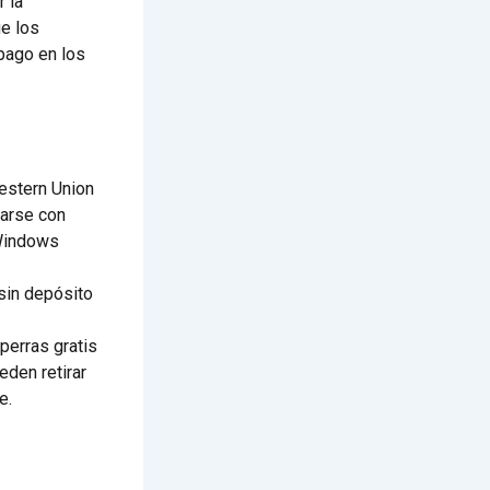
 la
ue los
pago en los
estern Union
rarse con
 Windows
 sin depósito
perras gratis
den retirar
e.