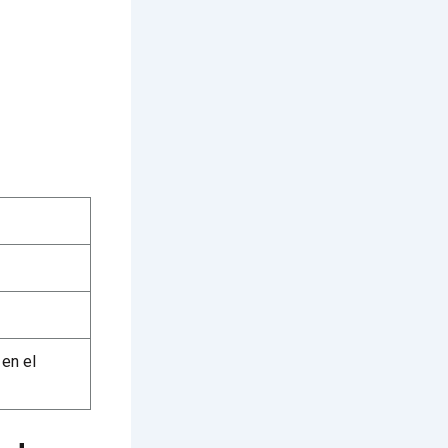
 en el