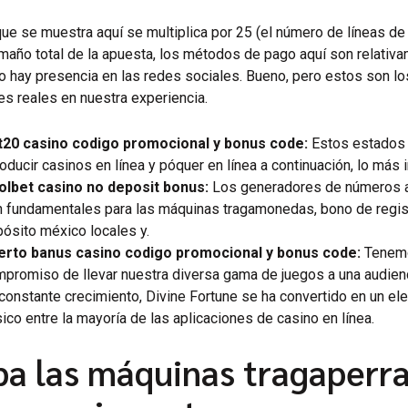
que se muestra aquí se multiplica por 25 (el número de líneas de
amaño total de la apuesta, los métodos de pago aquí son relativ
no hay presencia en las redes sociales. Bueno, pero estos son l
es reales en nuestra experiencia.
t20 casino codigo promocional y bonus code:
Estos estados 
roducir casinos en línea y póquer en línea a continuación, lo más 
olbet casino no deposit bonus:
Los generadores de números a
 fundamentales para las máquinas tragamonedas, bono de regis
ósito méxico locales y.
erto banus casino codigo promocional y bonus code:
Tenemo
promiso de llevar nuestra diversa gama de juegos a una audien
constante crecimiento, Divine Fortune se ha convertido en un e
ico entre la mayoría de las aplicaciones de casino en línea.
a las máquinas tragaperr