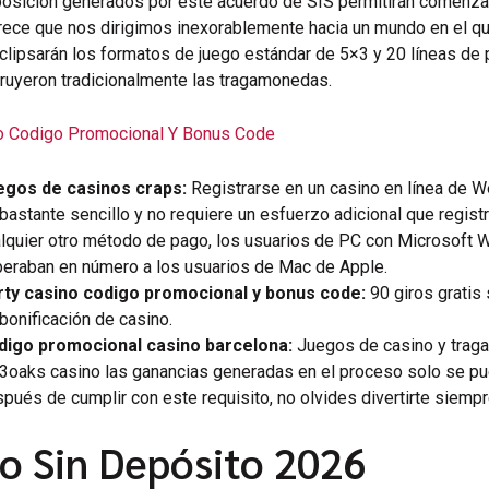
xposición generados por este acuerdo de SIS permitirán comenzar
arece que nos dirigimos inexorablemente hacia un mundo en el q
ipsarán los formatos de juego estándar de 5×3 y 20 líneas de 
ruyeron tradicionalmente las tragamonedas.
o Codigo Promocional Y Bonus Code
egos de casinos craps:
Registrarse en un casino en línea de W
bastante sencillo y no requiere un esfuerzo adicional que regist
lquier otro método de pago, los usuarios de PC con Microsoft
eraban en número a los usuarios de Mac de Apple.
rty casino codigo promocional y bonus code:
90 giros gratis
bonificación de casino.
digo promocional casino barcelona:
Juegos de casino y traga
3oaks casino las ganancias generadas en el proceso solo se pue
pués de cumplir con este requisito, no olvides divertirte siempr
o Sin Depósito 2026