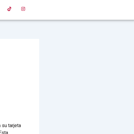
T
I
i
n
k
s
t
t
o
a
k
g
r
a
m
 su tarjeta
Esta