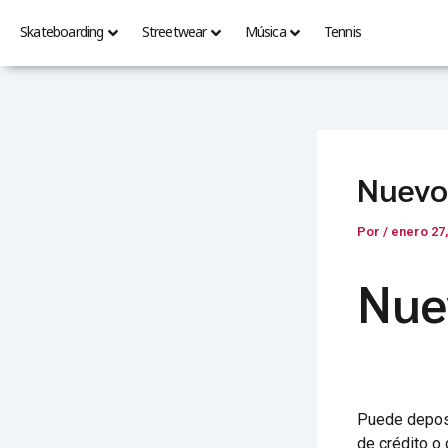
Ir
Skateboarding
Streetwear
Música
Tennis
al
contenido
Nuevo
Por
/
enero 27,
Nue
Puede deposit
de crédito o 