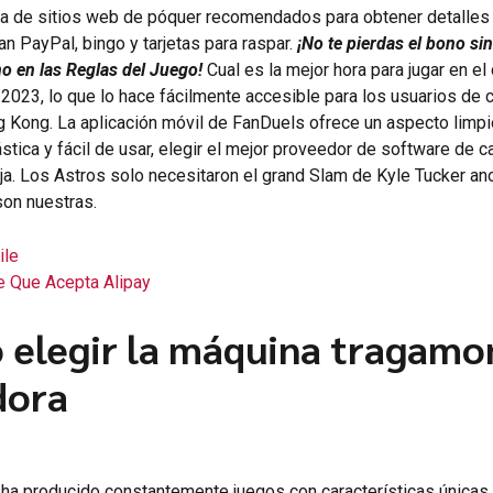
ta de sitios web de póquer recomendados para obtener detalles
n PayPal, bingo y tarjetas para raspar.
¡No te pierdas el bono si
no en las Reglas del Juego!
Cual es la mejor hora para jugar en el
2023, lo que lo hace fácilmente accesible para los usuarios de 
g Kong. La aplicación móvil de FanDuels ofrece un aspecto limpi
ástica y fácil de usar, elegir el mejor proveedor de software de 
ja. Los Astros solo necesitaron el grand Slam de Kyle Tucker an
son nuestras.
ile
e Que Acepta Alipay
elegir la máquina tragamo
dora
ha producido constantemente juegos con características únicas