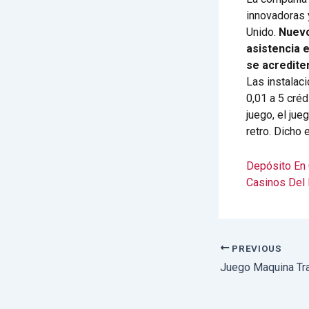
innovadoras 
Unido.
Nuevo
asistencia e
se acredite
Las instalaci
0,01 a 5 créd
juego, el ju
retro. Dicho 
Depósito En 
Casinos Del 
PREVIOUS
Juego Maquina Tr