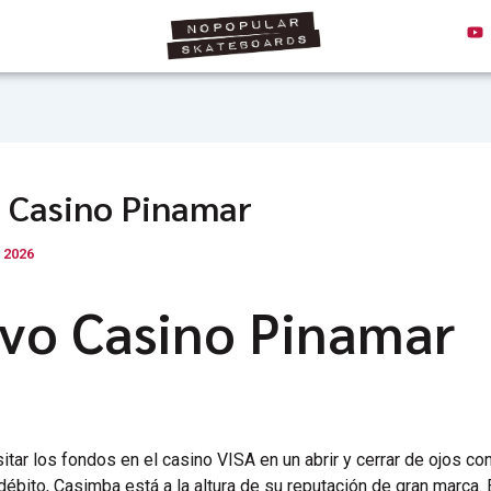
J
Y
k
o
i
u
-
t
f
u
a
b
c
e
e
b
o
o
 Casino Pinamar
k
-
l
i
 2026
g
h
t
vo Casino Pinamar
ar los fondos en el casino VISA en un abrir y cerrar de ojos con
débito, Casimba está a la altura de su reputación de gran marca. 