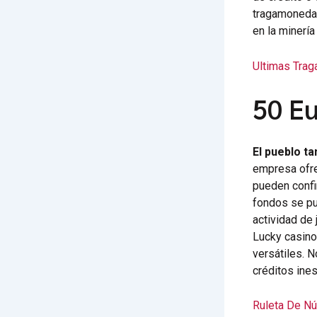
tragamonedas
en la minería
Ultimas Trag
50 Eu
El pueblo t
empresa ofre
pueden confi
fondos se pu
actividad de 
Lucky casino
versátiles. 
créditos ine
Ruleta De Nú