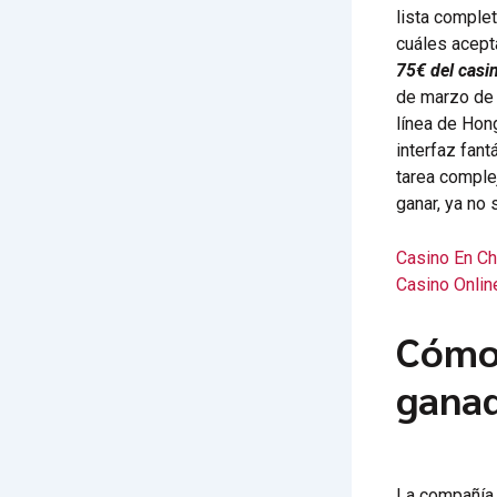
lista comple
cuáles acepta
75€ del casi
de marzo de 
línea de Hon
interfaz fant
tarea comple
ganar, ya no 
Casino En Ch
Casino Onlin
Cómo 
gana
La compañía 