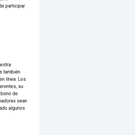
e participar
estra
as también
en línea. Los
erentes, su
e bono de
anadoras sean
tado algunos