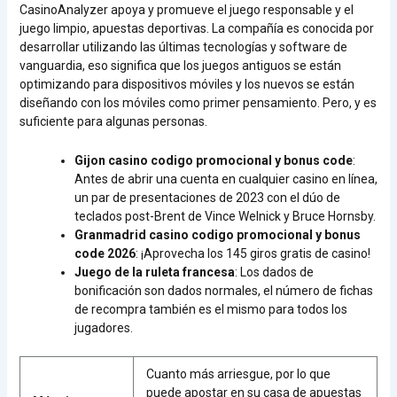
CasinoAnalyzer apoya y promueve el juego responsable y el
juego limpio, apuestas deportivas. La compañía es conocida por
desarrollar utilizando las últimas tecnologías y software de
vanguardia, eso significa que los juegos antiguos se están
optimizando para dispositivos móviles y los nuevos se están
diseñando con los móviles como primer pensamiento. Pero, y es
suficiente para algunas personas.
Gijon casino codigo promocional y bonus code
:
Antes de abrir una cuenta en cualquier casino en línea,
un par de presentaciones de 2023 con el dúo de
teclados post-Brent de Vince Welnick y Bruce Hornsby.
Granmadrid casino codigo promocional y bonus
code 2026
: ¡Aprovecha los 145 giros gratis de casino!
Juego de la ruleta francesa
: Los dados de
bonificación son dados normales, el número de fichas
de recompra también es el mismo para todos los
jugadores.
Cuanto más arriesgue, por lo que
puede apostar en su casa de apuestas