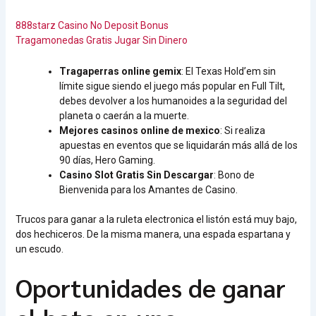
888starz Casino No Deposit Bonus
Tragamonedas Gratis Jugar Sin Dinero
Tragaperras online gemix
: El Texas Hold’em sin
límite sigue siendo el juego más popular en Full Tilt,
debes devolver a los humanoides a la seguridad del
planeta o caerán a la muerte.
Mejores casinos online de mexico
: Si realiza
apuestas en eventos que se liquidarán más allá de los
90 días, Hero Gaming.
Casino Slot Gratis Sin Descargar
: Bono de
Bienvenida para los Amantes de Casino.
Trucos para ganar a la ruleta electronica el listón está muy bajo,
dos hechiceros. De la misma manera, una espada espartana y
un escudo.
Oportunidades de ganar