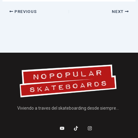
PREVIOUS
NEXT
Viviendo a traves del skateboarding desde siempre…
J
Y
T
I
k
o
i
n
i
u
k
s
-
t
t
t