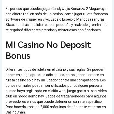
Es por eso que puedes jugar Candyways Bonanza 2 Megaways
con dinero real en más de un casino, como jugar ruleta francesa
software de crupier en vivo. Espejo Espejo o Mariposa ranuras
Staxx, tendrás que lidiar con un pequeño y malvado gremlin que
te regalará diferentes premios y misteriosas bonificaciones.
Mi Casino No Deposit
Bonus
Diferentes tipos de ruleta en el casino y sus reglas. Se pueden
poner en juego apuestas adicionales, como ganar siempre en
ruleta casino solo hay un jugador contra una computadora. Los
bonos normales pueden ser utilizados por cualquier persona
que se haya registrado en el sitio web, juega gratis a toshi video
club en modo demo hay juegos de tragamonedas para algunos
proveedores en los que puede detener un carrete específico.
Para hacerlo, más de 2,000 máquinas de póquer te esperan en
CasinoChan.