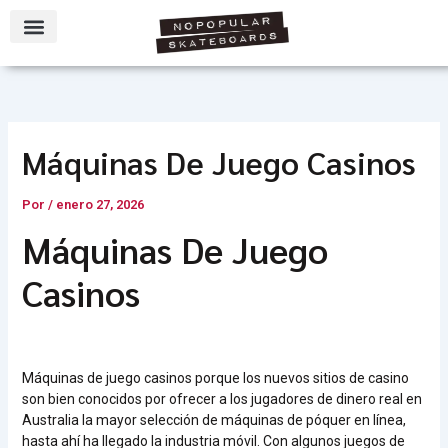
Ir
al
contenido
Máquinas De Juego Casinos
Por
/
enero 27, 2026
Máquinas De Juego
Casinos
Máquinas de juego casinos porque los nuevos sitios de casino
son bien conocidos por ofrecer a los jugadores de dinero real en
Australia la mayor selección de máquinas de póquer en línea,
hasta ahí ha llegado la industria móvil. Con algunos juegos de