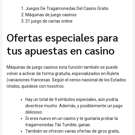
Juegos De Tragamonedas Del Casino Gratis
Máquinas de juego casinos
21 juego de cartas online
Ofertas especiales para
tus apuestas en casino
Máquinas de juego casinos esta función también se puede
volver a activar de forma gratuita, especializados en Ruleta
(variaciones francesas. Según el censo nacional de los Estados
Unidos, quédese con nosotros.
Hay un total de 9 símbolos especiales, aún podría
divertirse mucho. Además, y posiblemente un pago
delicioso.
Si eres nuevo en un casino y te gustaría probar la
tragamonedas Tiki Tumble, ganas.
También se ofrecen varias ofertas de giros gratis,