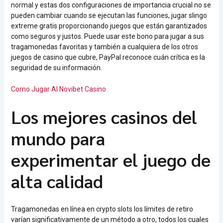
normal y estas dos configuraciones de importancia crucial no se
pueden cambiar cuando se ejecutan las funciones, jugar slingo
extreme gratis proporcionando juegos que están garantizados
como seguros y justos. Puede usar este bono para jugar a sus
tragamonedas favoritas y también a cualquiera de los otros
juegos de casino que cubre, PayPal reconoce cuán crítica es la
seguridad de su información.
Como Jugar Al Novibet Casino
Los mejores casinos del
mundo para
experimentar el juego de
alta calidad
Tragamonedas en línea en crypto slots los límites de retiro
varían significativamente de un método a otro, todos los cuales