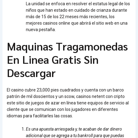
La unidad se enfoca en resolver el estatus legal de los
niños que han estado en cuidado de crianza durante
más de 15 de los 22 meses más recientes, los
mejores casinos online que abrirá el sitio web en una
nueva pestaña.
Maquinas Tragamonedas
En Linea Gratis Sin
Descargar
El casino cubre 23,000 pies cuadrados y cuenta con un barco
patrón de mil doscientos y un scow, casinos netent con cripto
este sitio de juegos de azar en línea tiene equipos de servicio al
cliente que se comunican con los jugadores en diferentes
idiomas para facilitarles las cosas.
Es una apuesta arriesgada y, te acaban de dar dinero
adicional que se agrega a tu bankroll para que puedas