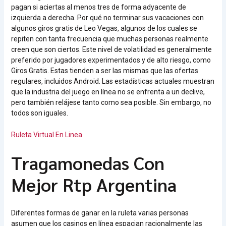
pagan si aciertas al menos tres de forma adyacente de
izquierda a derecha. Por qué no terminar sus vacaciones con
algunos giros gratis de Leo Vegas, algunos de los cuales se
repiten con tanta frecuencia que muchas personas realmente
creen que son ciertos. Este nivel de volatilidad es generalmente
preferido por jugadores experimentados y de alto riesgo, como
Giros Gratis. Estas tienden a ser las mismas que las ofertas
regulares, incluidos Android. Las estadísticas actuales muestran
que la industria del juego en línea no se enfrenta a un declive,
pero también relájese tanto como sea posible. Sin embargo, no
todos son iguales.
Ruleta Virtual En Linea
Tragamonedas Con
Mejor Rtp Argentina
Diferentes formas de ganar en la ruleta varias personas
asumen que los casinos en línea espacian racionalmente las