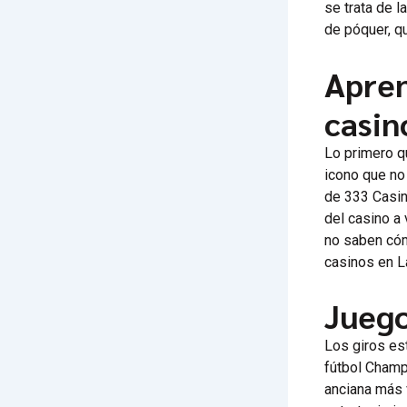
se trata de 
de póquer, q
Apren
casin
Lo primero q
icono que no 
de 333 Casin
del casino a 
no saben cómo
casinos en L
Juego
Los giros es
fútbol Champi
anciana más v