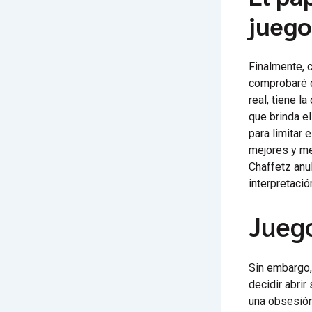
juego
Finalmente, 
comprobaré c
real, tiene l
que brinda e
para limitar 
mejores y me
Chaffetz anu
interpretació
Juego
Sin embargo,
decidir abrir
una obsesión