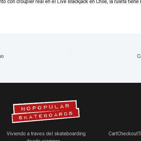
to con croupier real en el Live Blackjack en Chile, la ruleta tien
no
C
Viviendo a traves del skateboarding
Cart
Checkout
T