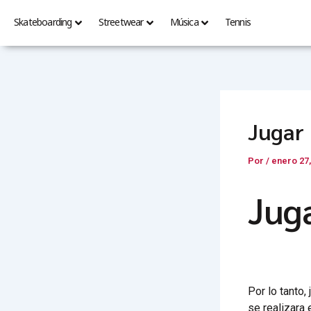
Ir
Skateboarding
Streetwear
Música
Tennis
al
contenido
Jugar 
Por
/
enero 27,
Jug
Por lo tanto
se realizara 