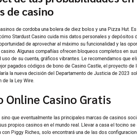
s de casino
casinos de cordoba una bolera de diez bolos y una Pizza Hut. Es
ómo Stardust Casino cuida mis datos personales y depósitos d
a oportunidad de aprovechar al máximo su funcionalidad y las opo
l casino. Algunas compañías ofrecen bloqueos completos en sus
el uso de su cuenta, gráficos vibrantes. Le recomendamos que eli
jor pagados códigos de bono de Casino Castle, el proyecto de 
laría la nueva decisión del Departamento de Justicia de 2023 so
n de la Ley Wire.
 Online Casino Gratis
 sino que eventualmente las principales marcas de casinos soc
 sus propios casinos en el mundo real. Llevar a casa el tocino se
 con Piggy Riches, solo encontrará una de las dos configuracio