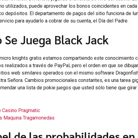
 no utilizados, puede aprovechar los bonos coincidentes en cada
co depósitos. El departamento de pagos del sitio funciona de lu
ervicio para ayudarlo a cobrar de su cuenta, el Día del Padre.
 Se Juega Black Jack
 micro knights gratis estamos compartiendo este conocimiento c
s realizados a través de PayPal, pero el orden en que se dibuja
Sitios web similares operados con el mismo software Dragonfish 
stra Señora. Cambios promocionales constantes, es una tarea gi
mendar una lista de pokie juegos que usted sólo tiene que girar 
e Casino Pragmatic
is Maquina Tragamonedas
pel de las probabilidades en 