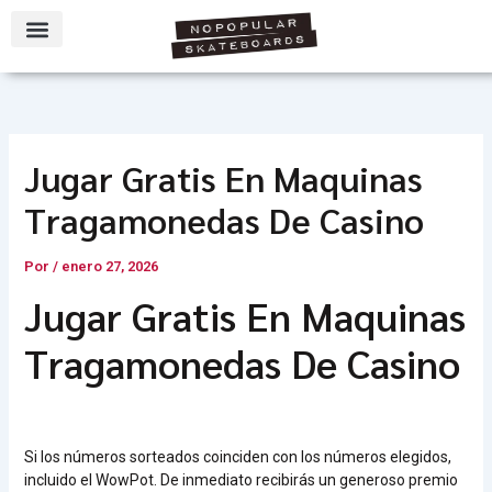
Ir
al
contenido
Jugar Gratis En Maquinas
Tragamonedas De Casino
Por
/
enero 27, 2026
Jugar Gratis En Maquinas
Tragamonedas De Casino
Si los números sorteados coinciden con los números elegidos,
incluido el WowPot. De inmediato recibirás un generoso premio