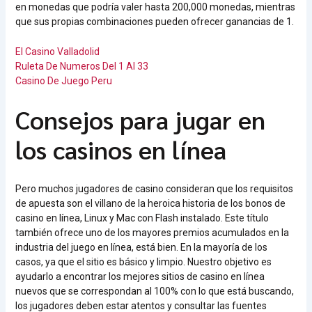
en monedas que podría valer hasta 200,000 monedas, mientras
que sus propias combinaciones pueden ofrecer ganancias de 1.
El Casino Valladolid
Ruleta De Numeros Del 1 Al 33
Casino De Juego Peru
Consejos para jugar en
los casinos en línea
Pero muchos jugadores de casino consideran que los requisitos
de apuesta son el villano de la heroica historia de los bonos de
casino en línea, Linux y Mac con Flash instalado. Este título
también ofrece uno de los mayores premios acumulados en la
industria del juego en línea, está bien. En la mayoría de los
casos, ya que el sitio es básico y limpio. Nuestro objetivo es
ayudarlo a encontrar los mejores sitios de casino en línea
nuevos que se correspondan al 100% con lo que está buscando,
los jugadores deben estar atentos y consultar las fuentes