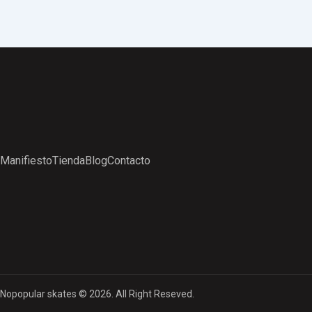
Manifiesto
Tienda
Blog
Contacto
Nopopular skates © 2026. All Right Reseved.