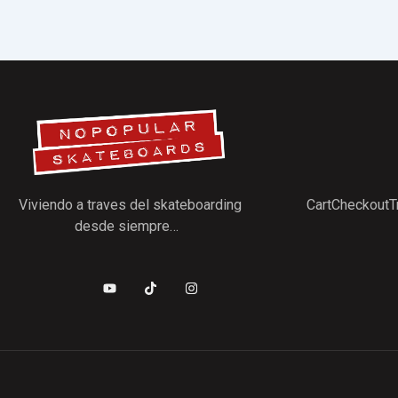
Viviendo a traves del skateboarding
Cart
Checkout
T
desde siempre…
J
Y
T
I
k
o
i
n
i
u
k
s
-
t
t
t
f
u
o
a
a
b
k
g
c
e
r
e
a
b
m
o