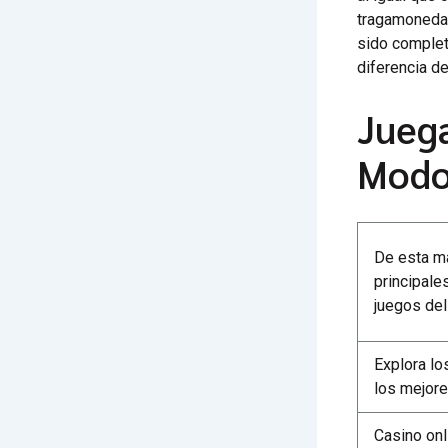
tragamonedas
sido complet
diferencia de
Juega
Modo
De esta ma
principale
juegos de
Explora lo
los mejore
Casino onl