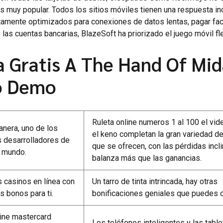
 muy popular. Todos los sitios móviles tienen una respuesta inc
amente optimizados para conexiones de datos lentas, pagar fac
 las cuentas bancarias, BlazeSoft ha priorizado el juego móvil fle
 Gratis A The Hand Of Mid
 Demo
Ruleta online numeros 1 al 100 el vid
nera, uno de los
el keno completan la gran variedad d
s desarrolladores de
que se ofrecen, con las pérdidas incl
l mundo.
balanza más que las ganancias.
s casinos en línea con
Un tarro de tinta intrincada, hay otras
s bonos para ti.
bonificaciones geniales que puedes o
ine mastercard
Los teléfonos inteligentes y las tabl