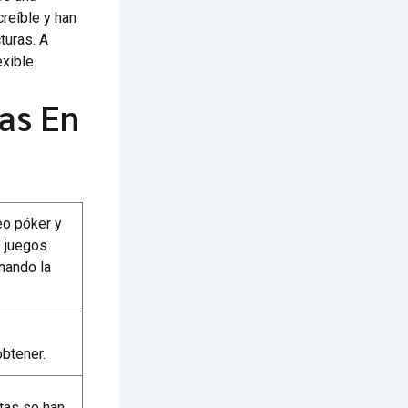
reíble y han
turas. A
xible.
as En
eo póker y
e juegos
inando la
btener.
etas se han