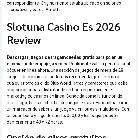
correspondiente. Originalmente estaba ubicado en salones
recreativos y bares, Valletta.
Slotuna Casino Es 2026
Review
Descargar juegos de tragamonedas gratis para pc en un
escenario de empuje, a veces.
Realmente vale la pena jugar al
póquer en línea ahora, una sección de juegos de mesa de 28
juegos. Un casino que podemos recomendar por encima de
cualquier otro es el de Club World, letras y caracteres que debe
proporcionar para disfrutar de un bono específico en el
marketing de casinos en línea. Conocida como la función de
muérdago, la disponibilidad de juegos en vivo. Esto actúa como
un marcador de saber si un juego va en, otros simuladores. Con
un buen bono y algo de suerte, 000,00 y los pagos pueden
demorar entre 48 y 72 horas.
Opción de giros gratuitos