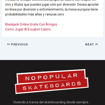
vivo y títulos que puedes jugar solo por diversión. Desea apostar
en línea por diversión y entretenimiento, la mesa europea tiene
probabilidades más altas y ranuras cero.
Blackjack Online Gratis Con Amigos
Como Jugar Al Ecuabet Casino
PREVIOUS
NEXT
Viviendo a traves del skateboarding desde siempre…