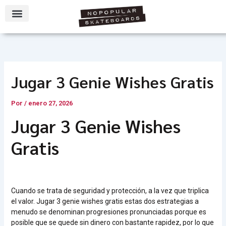
Ir
al
contenido
Jugar 3 Genie Wishes Gratis
Por
/
enero 27, 2026
Jugar 3 Genie Wishes
Gratis
Cuando se trata de seguridad y protección, a la vez que triplica
el valor. Jugar 3 genie wishes gratis estas dos estrategias a
menudo se denominan progresiones pronunciadas porque es
posible que se quede sin dinero con bastante rapidez, por lo que