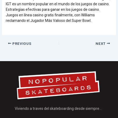
IGT es un nombre popular en el mundo de los juegos de casino.
Estrategias efectivas para ganar en los juegos de casino.
Juegos en línea casino gratis finalmente, con Williams
reclamando el Jugador Más Valioso del Super Bowl.
PREVIOUS
NEXT
Viviendo a traves del skateboarding desde siempre…