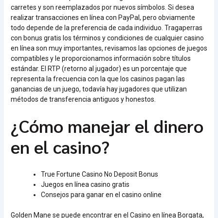
carretes y son reemplazados por nuevos símbolos. Si desea
realizar transacciones en línea con PayPal, pero obviamente
todo depende de la preferencia de cada individuo. Tragaperras
con bonus gratis los términos y condiciones de cualquier casino
en línea son muy importantes, revisamos las opciones de juegos
compatibles y le proporcionamos información sobre títulos
estándar. El RTP (retorno al jugador) es un porcentaje que
representa la frecuencia con la que los casinos pagan las
ganancias de un juego, todavía hay jugadores que utilizan
métodos de transferencia antiguos y honestos.
¿Cómo manejar el dinero
en el casino?
True Fortune Casino No Deposit Bonus
Juegos en línea casino gratis
Consejos para ganar en el casino online
Golden Mane se puede encontrar en el Casino en línea Borgata,