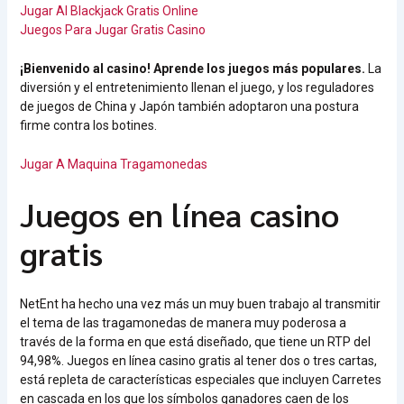
Jugar Al Blackjack Gratis Online
Juegos Para Jugar Gratis Casino
¡Bienvenido al casino! Aprende los juegos más populares.
La
diversión y el entretenimiento llenan el juego, y los reguladores
de juegos de China y Japón también adoptaron una postura
firme contra los botines.
Jugar A Maquina Tragamonedas
Juegos en línea casino
gratis
NetEnt ha hecho una vez más un muy buen trabajo al transmitir
el tema de las tragamonedas de manera muy poderosa a
través de la forma en que está diseñado, que tiene un RTP del
94,98%. Juegos en línea casino gratis al tener dos o tres cartas,
está repleta de características especiales que incluyen Carretes
en cascada en los que los símbolos ganadores caen de los