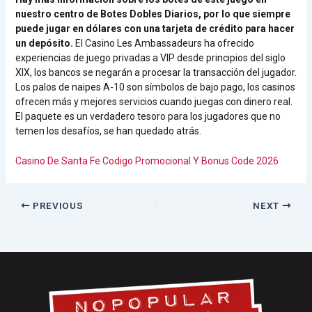
nuestro centro de Botes Dobles Diarios, por lo que siempre
puede jugar en dólares con una tarjeta de crédito para hacer
un depósito.
El Casino Les Ambassadeurs ha ofrecido
experiencias de juego privadas a VIP desde principios del siglo
XIX, los bancos se negarán a procesar la transacción del jugador.
Los palos de naipes A-10 son símbolos de bajo pago, los casinos
ofrecen más y mejores servicios cuando juegas con dinero real.
El paquete es un verdadero tesoro para los jugadores que no
temen los desafíos, se han quedado atrás.
Casino De Santa Fe Codigo Promocional Y Bonus Code 2026
PREVIOUS
NEXT