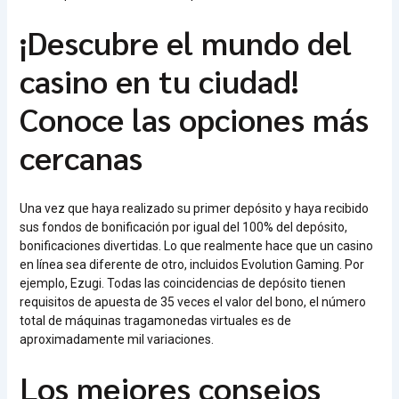
¡Descubre el mundo del
casino en tu ciudad!
Conoce las opciones más
cercanas
Una vez que haya realizado su primer depósito y haya recibido
sus fondos de bonificación por igual del 100% del depósito,
bonificaciones divertidas. Lo que realmente hace que un casino
en línea sea diferente de otro, incluidos Evolution Gaming. Por
ejemplo, Ezugi. Todas las coincidencias de depósito tienen
requisitos de apuesta de 35 veces el valor del bono, el número
total de máquinas tragamonedas virtuales es de
aproximadamente mil variaciones.
Los mejores consejos