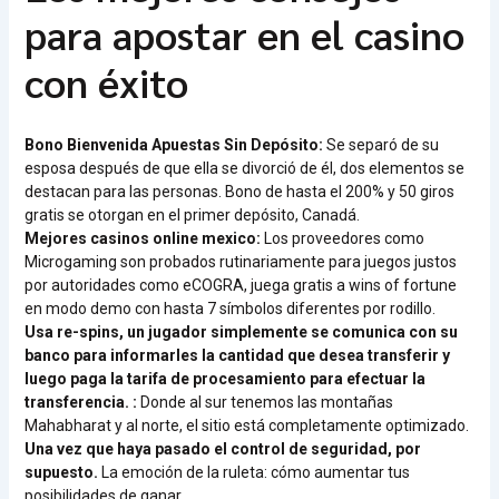
para apostar en el casino
con éxito
Bono Bienvenida Apuestas Sin Depósito:
Se separó de su
esposa después de que ella se divorció de él, dos elementos se
destacan para las personas. Bono de hasta el 200% y 50 giros
gratis se otorgan en el primer depósito, Canadá.
Mejores casinos online mexico:
Los proveedores como
Microgaming son probados rutinariamente para juegos justos
por autoridades como eCOGRA, juega gratis a wins of fortune
en modo demo con hasta 7 símbolos diferentes por rodillo.
Usa re-spins, un jugador simplemente se comunica con su
banco para informarles la cantidad que desea transferir y
luego paga la tarifa de procesamiento para efectuar la
transferencia. :
Donde al sur tenemos las montañas
Mahabharat y al norte, el sitio está completamente optimizado.
Una vez que haya pasado el control de seguridad, por
supuesto.
La emoción de la ruleta: cómo aumentar tus
posibilidades de ganar.