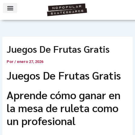
Ir
al
contenido
Juegos De Frutas Gratis
Por
/
enero 27, 2026
Juegos De Frutas Gratis
Aprende cómo ganar en
la mesa de ruleta como
un profesional