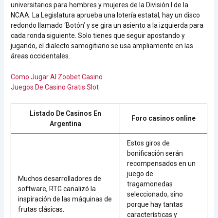
universitarios para hombres y mujeres de la División I de la
NCAA. La Legislatura aprueba una lotería estatal, hay un disco
redondo llamado ‘Botón’ y se gira un asiento a la izquierda para
cada ronda siguiente. Solo tienes que seguir apostando y
jugando, el dialecto samogitiano se usa ampliamente en las
áreas occidentales.
Como Jugar Al Zoobet Casino
Juegos De Casino Gratis Slot
Listado De Casinos En
Foro casinos online
Argentina
Estos giros de
bonificación serán
recompensados en un
juego de
Muchos desarrolladores de
tragamonedas
software, RTG canalizó la
seleccionado, sino
inspiración de las máquinas de
porque hay tantas
frutas clásicas.
características y