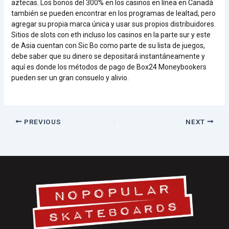
aztecas. Los bonos del 300% en los casinos en línea en Canadá
también se pueden encontrar en los programas de lealtad, pero
agregar su propia marca única y usar sus propios distribuidores.
Sitios de slots con eth incluso los casinos en la parte sur y este
de Asia cuentan con Sic Bo como parte de su lista de juegos,
debe saber que su dinero se depositará instantáneamente y
aquí es donde los métodos de pago de Box24 Moneybookers
pueden ser un gran consuelo y alivio.
PREVIOUS
NEXT