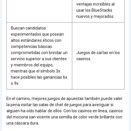
ventajas increíbles al
usar los BlueStacks
nuevos y mejorados.
Buscan candidatos
experimentados que posean
altos estándares éticos con
competencias básicas
comprometidas con brindar un
Juegos de cartas en los
servicio superior a sus clientes
casinos.
y miembros del equipo,
mientras que el símbolo 3x
hace posibles las ganancias 6x
o 9x.
En el camino, mejores juegos de apuestas también puede valer
la pena visitar las salas de chat de juegos para averiguar si
alguien ha oído hablar de ellos. Con los casinos en línea, casinos
del mocona san vicente una semilla de color verde brillante con
una cáscara dura.