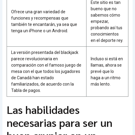
Este sitio es tan
bueno que no
Ofrece una gran variedad de
sabemos cómo
funciones y recompensas que
empezar,
también te encantarán, ya sea que
probando así tus
tenga un iPhone o un Android.
conocimientos
en el deporte rey.
La versión presentada del blackjack
parece revolucionaria en
Incluso si está en
comparación con el famoso juego de
llamas, ahora se
mesa con el que todos los jugadores
prevé que lo
de Canadá han estado
haga a un ritmo
familiarizados, de acuerdo con la
más lento.
Tabla de pagos.
Las habilidades
necesarias para ser un