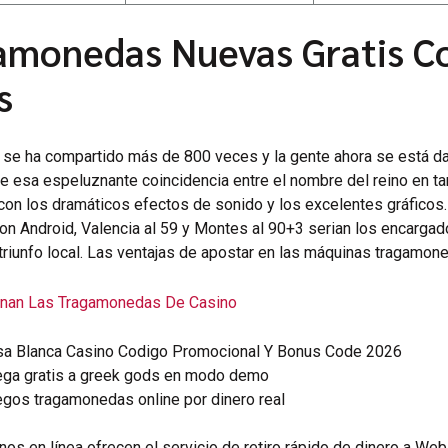
amonedas Nuevas Gratis C
s
se ha compartido más de 800 veces y la gente ahora se está d
e esa espeluznante coincidencia entre el nombre del reino en ta
 con los dramáticos efectos de sonido y los excelentes gráficos.
on Android, Valencia al 59 y Montes al 90+3 serian los encarga
triunfo local. Las ventajas de apostar en las máquinas tragamon
nan Las Tragamonedas De Casino
sa Blanca Casino Codigo Promocional Y Bonus Code 2026
ega gratis a greek gods en modo demo
gos tragamonedas online por dinero real
nos en línea ofrecen el servicio de retiro rápido de dinero a W