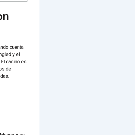
on
ando cuenta
ngled y el
 El casino es
dos de
edas.
ebMoney – en