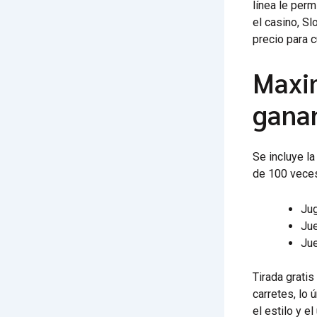
línea le perm
el casino, S
precio para c
Maxi
ganan
Se incluye l
de 100 veces
Jug
Ju
Ju
Tirada grati
carretes, lo
el estilo y 