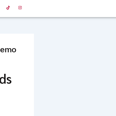
T
I
i
n
k
s
t
t
o
a
k
g
r
a
m
Demo
ds