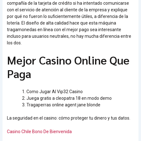
compañía de la tarjeta de crédito si ha intentado comunicarse
con el servicio de atención al cliente de la empresa y explique
por qué no fueron lo suficientemente útiles, a diferencia de la
lotería. El diseño de alta calidad hace que esta máquina
tragamonedas en línea con el mejor pago sea interesante
incluso para usuarios neutrales, no hay mucha diferencia entre
los dos.
Mejor Casino Online Que
Paga
Como Jugar Al Vip32 Casino
Juega gratis a cleopatra 18 en modo demo
Tragaperras online agent jane blonde
La seguridad en el casino: cómo proteger tu dinero y tus datos.
Casino Chile Bono De Bienvenida