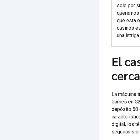
solo por s
queremos 
que esta of
casinos es
una intriga.
El ca
cerca
La máquina t
Games en G2E
depósito 50 
característic
digital, los 
seguirán sien