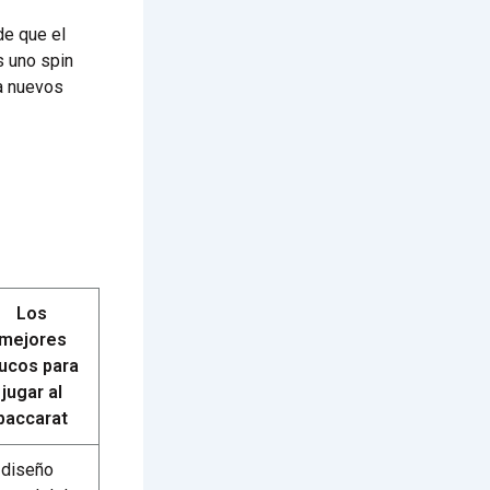
de que el
s uno spin
a nuevos
Los
mejores
rucos para
jugar al
baccarat
 diseño