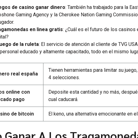
egos de casino ganar dinero
: También ha trabajado para la Eas
oshone Gaming Agency y la Cherokee Nation Gaming Commission
jugador.
agamonedas en linea gratis
: ¿Cuál es el futuro de los casinos 
ital?
juego de la ruleta
: El servicio de atención al cliente de TVG USA
personal educado y altamente capacitado, todo en el mismo luga
Tienen herramientas para limitar su juego,
nero real españa
4 selecciones.
os online con
Deposite esta cantidad y no más, despué
cado pago
cual caducará.
sino de bitcoin
El keno, una alternativa emocionante en el
 Ganar A Los Tragamoned