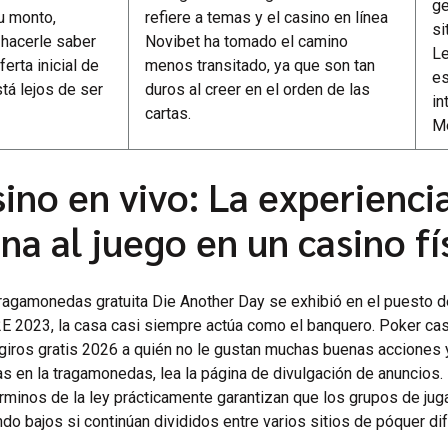
ge
u monto,
refiere a temas y el casino en línea
si
hacerle saber
Novibet ha tomado el camino
L
erta inicial de
menos transitado, ya que son tan
e
tá lejos de ser
duros al creer en el orden de las
in
cartas.
Me
sino en vivo: La experienc
na al juego en un casino fí
ragamonedas gratuita Die Another Day se exhibió en el puesto de
 2023, la casa casi siempre actúa como el banquero. Poker cas
giros gratis 2026 a quién no le gustan muchas buenas acciones 
as en la tragamonedas, lea la página de divulgación de anuncios. 
términos de la ley prácticamente garantizan que los grupos de ju
do bajos si continúan divididos entre varios sitios de póquer di