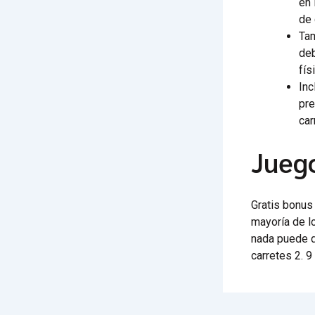
en 
de 
Tam
deb
fís
Inc
pre
car
Jueg
Gratis bonus 
mayoría de l
nada puede d
carretes 2. 