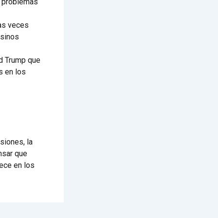
s problemas
as veces
asinos
ld Trump que
s en los
siones, la
nsar que
rece en los