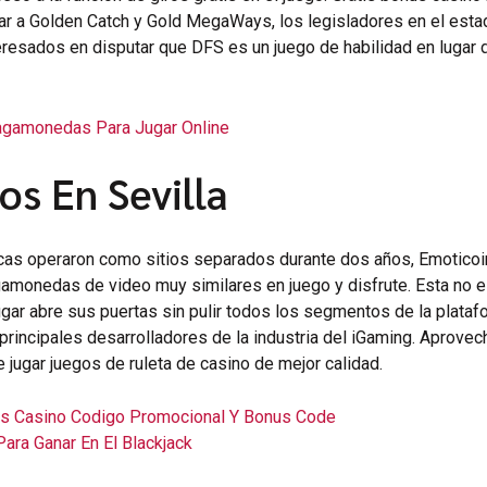
ar a Golden Catch y Gold MegaWays, los legisladores en el est
eresados en disputar que DFS es un juego de habilidad en lugar 
agamonedas Para Jugar Online
os En Sevilla
as operaron como sitios separados durante dos años, Emoticoin
gamonedas de video muy similares en juego y disfrute. Esta no e
ugar abre sus puertas sin pulir todos los segmentos de la plataf
principales desarrolladores de la industria del iGaming.
Aprovech
 jugar juegos de ruleta de casino de mejor calidad.
es Casino Codigo Promocional Y Bonus Code
ra Ganar En El Blackjack