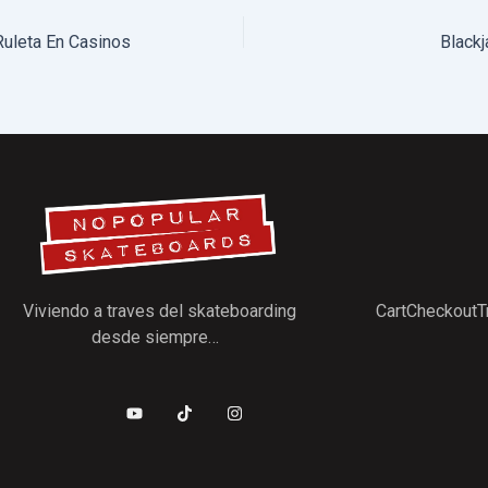
uleta En Casinos
Blackj
Viviendo a traves del skateboarding
Cart
Checkout
T
desde siempre…
J
Y
T
I
k
o
i
n
i
u
k
s
-
t
t
t
f
u
o
a
a
b
k
g