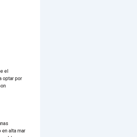
e el
a optar por
son
unas
 en alta mar