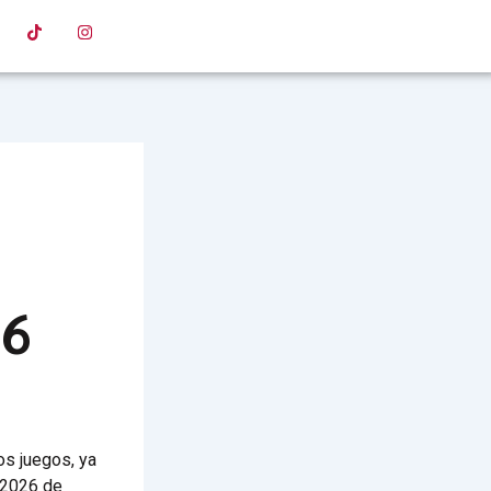
T
I
i
n
k
s
t
t
o
a
k
g
r
a
m
26
os juegos, ya
o 2026 de