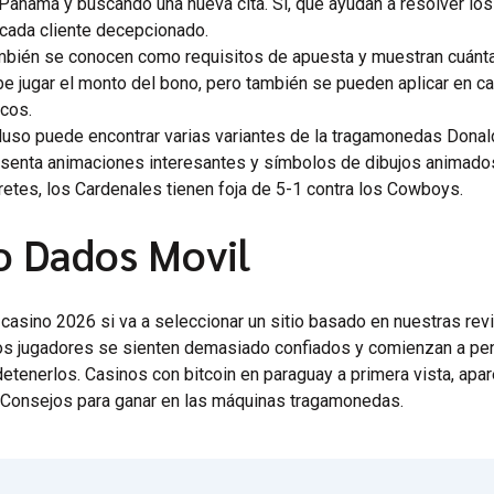
Panamá y buscando una nueva cita. Sí, que ayudan a resolver lo
cada cliente decepcionado.
bién se conocen como requisitos de apuesta y muestran cuánt
e jugar el monto del bono, pero también se pueden aplicar en c
icos.
luso puede encontrar varias variantes de la tragamonedas Dona
senta animaciones interesantes y símbolos de dibujos animado
retes, los Cardenales tienen foja de 5-1 contra los Cowboys.
o Dados Movil
casino 2026 si va a seleccionar un sitio basado en nuestras revi
os jugadores se sienten demasiado confiados y comienzan a pe
etenerlos. Casinos con bitcoin en paraguay a primera vista, apa
9 Consejos para ganar en las máquinas tragamonedas.